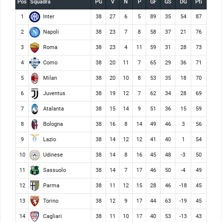
Pos
Squadra
PG
V
N
P
GF
GS
DG
Pti
Inter
1
38
27
6
5
89
35
54
87
Napoli
2
38
23
7
8
58
37
21
76
Roma
3
38
23
4
11
59
31
28
73
Como
4
38
20
11
7
65
29
36
71
Milan
5
38
20
10
8
53
35
18
70
Juventus
6
38
19
12
7
62
34
28
69
Atalanta
7
38
15
14
9
51
36
15
59
Bologna
8
38
16
8
14
49
46
3
56
Lazio
9
38
14
12
12
41
40
1
54
Udinese
10
38
14
8
16
45
48
-3
50
Sassuolo
11
38
14
7
17
46
50
-4
49
Parma
12
38
11
12
15
28
46
-18
45
Torino
13
38
12
9
17
44
63
-19
45
Cagliari
14
38
11
10
17
40
53
-13
43