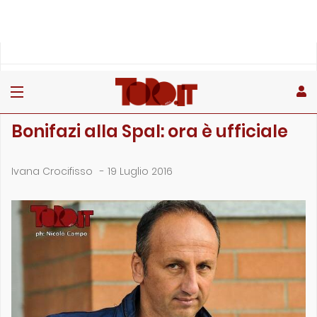
»
»
Home
Calciomercato
Bonifazi alla Spal: ora è ufficiale
CALCIOMERCATO
Bonifazi alla Spal: ora è ufficiale
Ivana Crocifisso
-
19 Luglio 2016