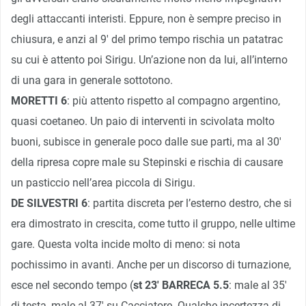
degli attaccanti interisti. Eppure, non è sempre preciso in
chiusura, e anzi al 9′ del primo tempo rischia un patatrac
su cui è attento poi Sirigu. Un’azione non da lui, all’interno
di una gara in generale sottotono.
MORETTI 6
: più attento rispetto al compagno argentino,
quasi coetaneo. Un paio di interventi in scivolata molto
buoni, subisce in generale poco dalle sue parti, ma al 30′
della ripresa copre male su Stepinski e rischia di causare
un pasticcio nell’area piccola di Sirigu.
DE SILVESTRI 6
: partita discreta per l’esterno destro, che si
era dimostrato in crescita, come tutto il gruppo, nelle ultime
gare. Questa volta incide molto di meno: si nota
pochissimo in avanti. Anche per un discorso di turnazione,
esce nel secondo tempo (
st 23′ BARRECA 5.5
: male al 35′
di testa, male al 37′ su Cacciatore. Qualche incertezza di