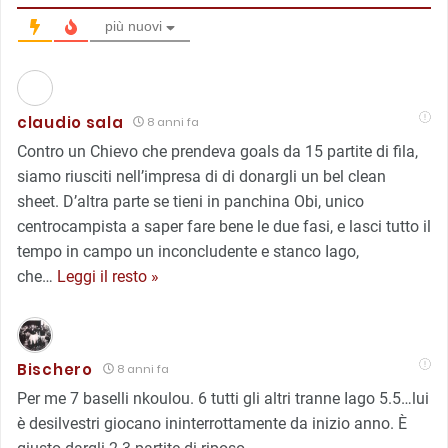
più nuovi
claudio sala
8 anni fa
Contro un Chievo che prendeva goals da 15 partite di fila,
siamo riusciti nell’impresa di di donargli un bel clean
sheet. D’altra parte se tieni in panchina Obi, unico
centrocampista a saper fare bene le due fasi, e lasci tutto il
tempo in campo un inconcludente e stanco Iago,
che
…
Leggi il resto »
Bischero
8 anni fa
Per me 7 baselli nkoulou. 6 tutti gli altri tranne Iago 5.5…lui
è desilvestri giocano ininterrottamente da inizio anno. È