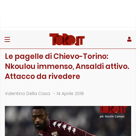
»
»
»
Home
Toro
Partite
Le pagelle di Chievo-Torino: Nkoulou immenso, Ansaldi attivo…
PARTITE
Le pagelle di Chievo-Torino:
Nkoulou immenso, Ansaldi attivo.
Attacco da rivedere
Valentino Della Casa
-
14 Aprile 2018