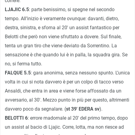
correre.
LJAJIC 6.5
: parte benissimo, si spegne nel secondo
tempo. All’inizio è veramente ovunque: davanti, dietro,
destra, sinistra, e sforna al 20′ un assist fantastico per
Belotti che però non viene sfruttato a dovere. Sul finale,
tenta un gran tiro che viene deviato da Sorrentino. La
sensazione è che quando lui è in palla, la squadra gira. Se
no, si ferma tutto.
FALQUE 5.5
: gara anonima, senza nessuno spunto. L’unica
volta in cui si nota davvero è per un colpo di tacco verso
Ansaldi, che entra in area e viene forse affossato da un
avversario, al 30′. Mezzo punto in più per questo, altrimenti
davvero poco da segnalare. (
st 39′ EDERA sv
).
BELOTTI 6
: errore madornale al 20′ del primo tempo, dopo
un assist al bacio di Ljajic. Corre, lotta, ma non riesce ad