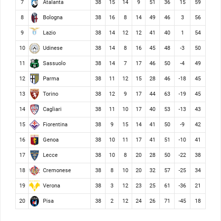
Atalanta
7
38
15
14
9
51
36
15
59
Bologna
8
38
16
8
14
49
46
3
56
Lazio
9
38
14
12
12
41
40
1
54
Udinese
10
38
14
8
16
45
48
-3
50
Sassuolo
11
38
14
7
17
46
50
-4
49
Parma
12
38
11
12
15
28
46
-18
45
Torino
13
38
12
9
17
44
63
-19
45
Cagliari
14
38
11
10
17
40
53
-13
43
Fiorentina
15
38
9
15
14
41
50
-9
42
Genoa
16
38
10
11
17
41
51
-10
41
Lecce
17
38
10
8
20
28
50
-22
38
Cremonese
18
38
8
10
20
32
57
-25
34
Verona
19
38
3
12
23
25
61
-36
21
Pisa
20
38
2
12
24
26
71
-45
18