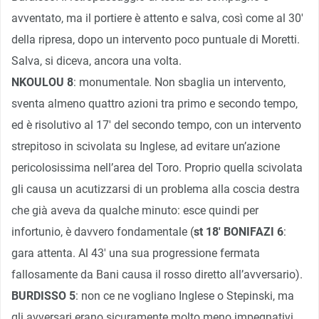
avventato, ma il portiere è attento e salva, così come al 30′
della ripresa, dopo un intervento poco puntuale di Moretti.
Salva, si diceva, ancora una volta.
NKOULOU 8
: monumentale. Non sbaglia un intervento,
sventa almeno quattro azioni tra primo e secondo tempo,
ed è risolutivo al 17′ del secondo tempo, con un intervento
strepitoso in scivolata su Inglese, ad evitare un’azione
pericolosissima nell’area del Toro. Proprio quella scivolata
gli causa un acutizzarsi di un problema alla coscia destra
che già aveva da qualche minuto: esce quindi per
infortunio, è davvero fondamentale (
st 18′ BONIFAZI 6
:
gara attenta. Al 43′ una sua progressione fermata
fallosamente da Bani causa il rosso diretto all’avversario).
BURDISSO 5
: non ce ne vogliano Inglese o Stepinski, ma
gli avversari erano sicuramente molto meno impegnativi