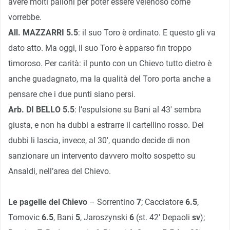
avere molti palloni per poter essere velenoso come
vorrebbe.
All. MAZZARRI 5.5
: il suo Toro è ordinato. E questo gli va
dato atto. Ma oggi, il suo Toro è apparso fin troppo
timoroso. Per carità: il punto con un Chievo tutto dietro è
anche guadagnato, ma la qualità del Toro porta anche a
pensare che i due punti siano persi.
Arb. DI BELLO 5.5
: l’espulsione su Bani al 43′ sembra
giusta, e non ha dubbi a estrarre il cartellino rosso. Dei
dubbi li lascia, invece, al 30′, quando decide di non
sanzionare un intervento davvero molto sospetto su
Ansaldi, nell’area del Chievo.
Le pagelle del Chievo
– Sorrentino
7
; Cacciatore
6.5
,
Tomovic
6.5
, Bani
5
, Jaroszynski
6
(st. 42′ Depaoli
sv
);