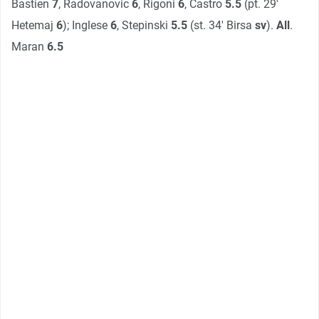
Bastien
7
, Radovanovic
6
, Rigoni
6
, Castro
5.5
(pt. 29′
Hetemaj
6
); Inglese
6
, Stepinski
5.5
(st. 34′ Birsa
sv
).
All
.
Maran
6.5