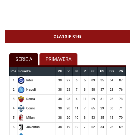
CLASSIFICHE
SERIE A
PRIMAVERA
Pos
Squadra
PG
V
N
P
GF
GS
DG
Pti
Inter
1
38
27
6
5
89
35
54
87
Napoli
2
38
23
7
8
58
37
21
76
Roma
3
38
23
4
11
59
31
28
73
Como
4
38
20
11
7
65
29
36
71
Milan
5
38
20
10
8
53
35
18
70
Juventus
6
38
19
12
7
62
34
28
69