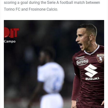
scoring a goal during the Serie A football match between
Torino FC and Frosinone Calcio.