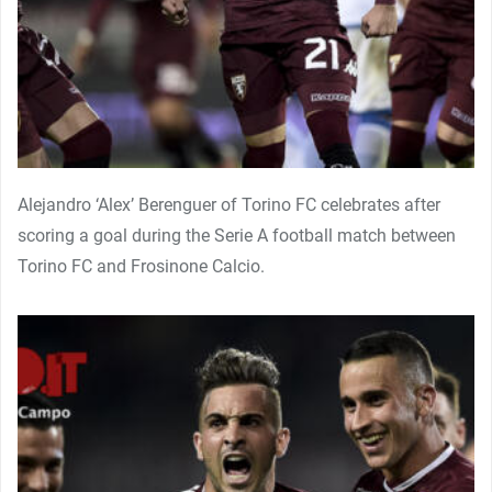
Alejandro ‘Alex’ Berenguer of Torino FC celebrates after
scoring a goal during the Serie A football match between
Torino FC and Frosinone Calcio.