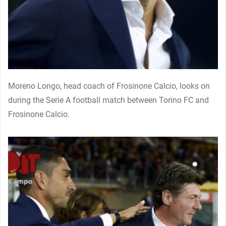
Moreno Longo, head coach of Frosinone Calcio, looks on
during the Serie A football match between Torino FC and
Frosinone Calcio.