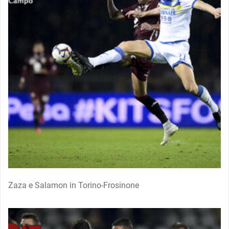
Zaza e Salamon in Torino-Frosinone