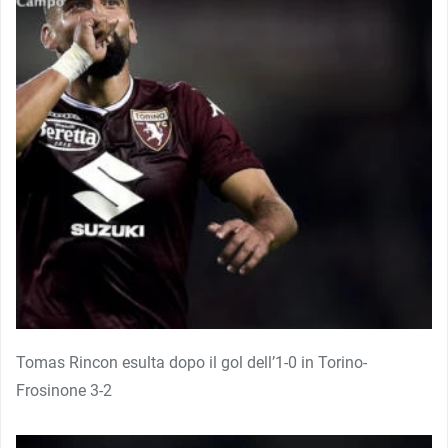
Tomas Rincon esulta dopo il gol dell’1-0 in Torino-
Frosinone 3-2