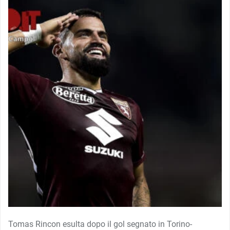
Tomas Rincon esulta dopo il gol segnato in Torino-