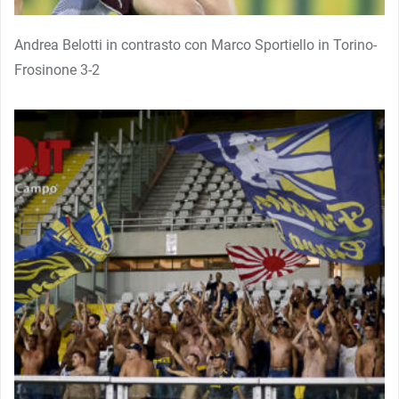
Andrea Belotti in contrasto con Marco Sportiello in Torino-
Frosinone 3-2