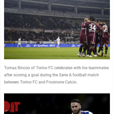
Tomas Rincon of Torino FC celebrates with his teammates
after scoring a goal during the Serie A football match
between Torino FC and Frosinone Calcio.