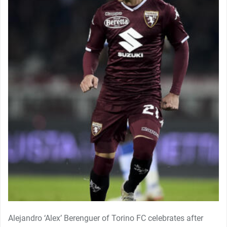
Alejandro ‘Alex’ Berenguer of Torino FC celebrates after