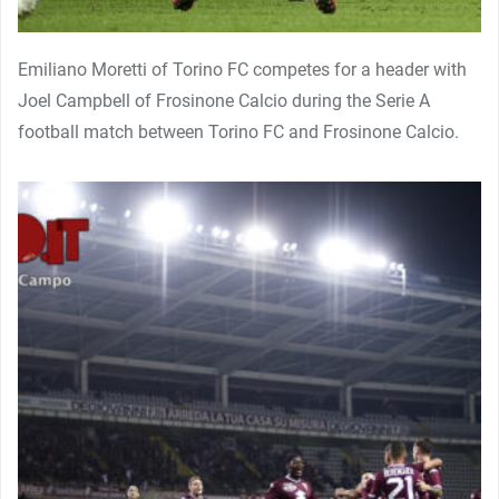
Emiliano Moretti of Torino FC competes for a header with
Joel Campbell of Frosinone Calcio during the Serie A
football match between Torino FC and Frosinone Calcio.