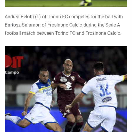
Andrea Belotti (L) of Torino FC competes for the ball with
Bartosz Salamon of Frosinone Calcio during the Serie A
football match between Torino FC and Frosinone Calcio.