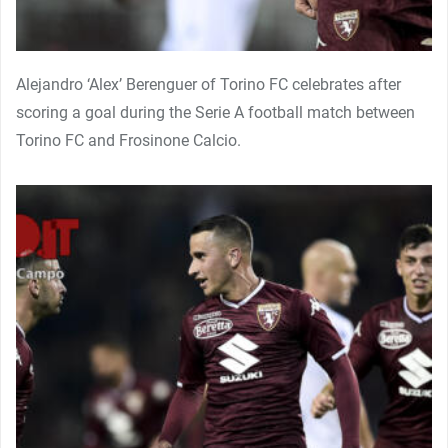
Alejandro ‘Alex’ Berenguer of Torino FC celebrates after
scoring a goal during the Serie A football match between
Torino FC and Frosinone Calcio.