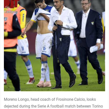
Moreno Longo, head coach of Frosinone Calcio, looks
dejected during the Serie A football match between Torino