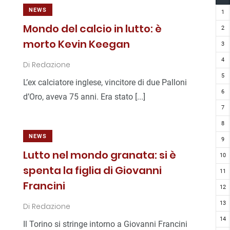
NEWS
1
Mondo del calcio in lutto: è
2
morto Kevin Keegan
3
4
Di
Redazione
5
L’ex calciatore inglese, vincitore di due Palloni
6
d’Oro, aveva 75 anni. Era stato [...]
7
8
NEWS
9
Lutto nel mondo granata: si è
10
spenta la figlia di Giovanni
11
Francini
12
13
Di
Redazione
14
Il Torino si stringe intorno a Giovanni Francini