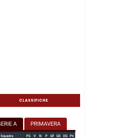
CLASSIFICHE
SERIE A
PRIMAVERA
Squadra
PG
V
N
P
GF
GS
DG
Pti