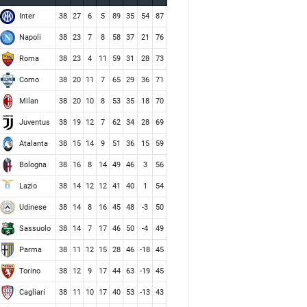
Inter
38
27
6
5
89
35
54
87
Napoli
38
23
7
8
58
37
21
76
Roma
38
23
4
11
59
31
28
73
Como
38
20
11
7
65
29
36
71
Milan
38
20
10
8
53
35
18
70
Juventus
38
19
12
7
62
34
28
69
Atalanta
38
15
14
9
51
36
15
59
Bologna
38
16
8
14
49
46
3
56
Lazio
38
14
12
12
41
40
1
54
Udinese
38
14
8
16
45
48
-3
50
Sassuolo
38
14
7
17
46
50
-4
49
Parma
38
11
12
15
28
46
-18
45
Torino
38
12
9
17
44
63
-19
45
Cagliari
38
11
10
17
40
53
-13
43