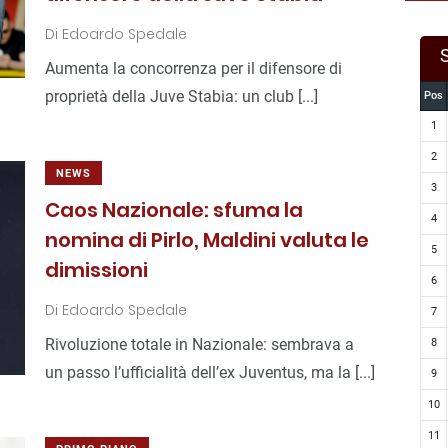
Di
Edoardo Spedale
Aumenta la concorrenza per il difensore di
proprietà della Juve Stabia: un club [...]
Pos
1
2
NEWS
3
Caos Nazionale: sfuma la
4
nomina di Pirlo, Maldini valuta le
5
dimissioni
6
Di
Edoardo Spedale
7
Rivoluzione totale in Nazionale: sembrava a
8
un passo l’ufficialità dell’ex Juventus, ma la [...]
9
10
11