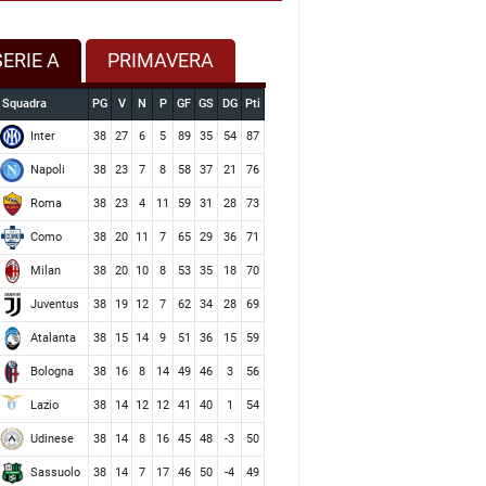
SERIE A
PRIMAVERA
Squadra
PG
V
N
P
GF
GS
DG
Pti
Inter
38
27
6
5
89
35
54
87
Napoli
38
23
7
8
58
37
21
76
Roma
38
23
4
11
59
31
28
73
Como
38
20
11
7
65
29
36
71
Milan
38
20
10
8
53
35
18
70
Juventus
38
19
12
7
62
34
28
69
Atalanta
38
15
14
9
51
36
15
59
Bologna
38
16
8
14
49
46
3
56
Lazio
38
14
12
12
41
40
1
54
Udinese
38
14
8
16
45
48
-3
50
Sassuolo
38
14
7
17
46
50
-4
49