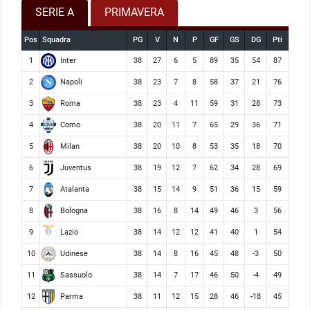
SERIE A
PRIMAVERA
Pos
Squadra
PG
V
N
P
GF
GS
DG
Pti
Inter
1
38
27
6
5
89
35
54
87
Napoli
2
38
23
7
8
58
37
21
76
Roma
3
38
23
4
11
59
31
28
73
Como
4
38
20
11
7
65
29
36
71
Milan
5
38
20
10
8
53
35
18
70
Juventus
6
38
19
12
7
62
34
28
69
Atalanta
7
38
15
14
9
51
36
15
59
Bologna
8
38
16
8
14
49
46
3
56
Lazio
9
38
14
12
12
41
40
1
54
Udinese
10
38
14
8
16
45
48
-3
50
Sassuolo
11
38
14
7
17
46
50
-4
49
Parma
12
38
11
12
15
28
46
-18
45