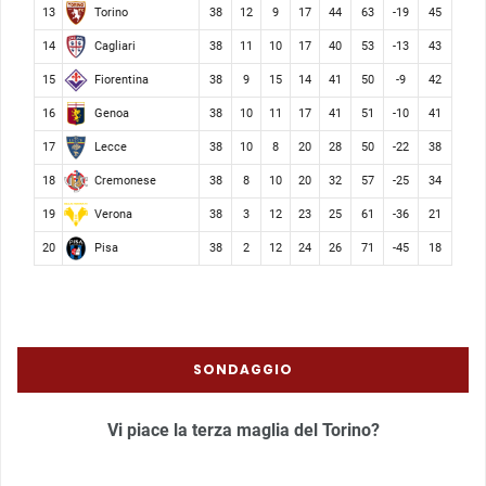
Torino
13
38
12
9
17
44
63
-19
45
Cagliari
14
38
11
10
17
40
53
-13
43
Fiorentina
15
38
9
15
14
41
50
-9
42
Genoa
16
38
10
11
17
41
51
-10
41
Lecce
17
38
10
8
20
28
50
-22
38
Cremonese
18
38
8
10
20
32
57
-25
34
Verona
19
38
3
12
23
25
61
-36
21
Pisa
20
38
2
12
24
26
71
-45
18
SONDAGGIO
Vi piace la terza maglia del Torino?