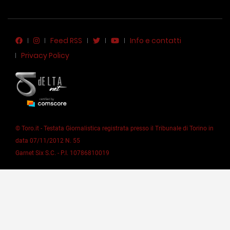
Feed RSS
Info e contatti
Privacy Policy
© Toro.it - Testata Giornalistica registrata presso il Tribunale di Torino in
data 07/11/2012 N. 55
Garnet Six S.C. - P.I. 10786810019