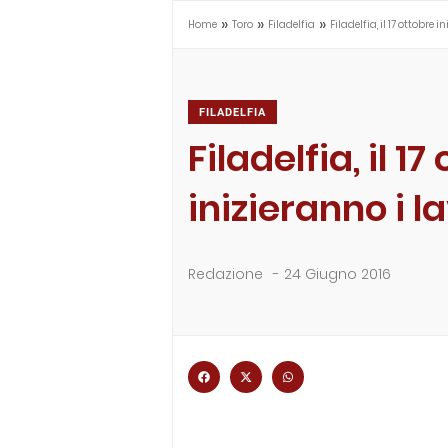
»
»
»
Home
Toro
Filadelfia
Filadelfia, il 17 ottobre i
FILADELFIA
Filadelfia, il 17
inizieranno i la
Redazione
-
24 Giugno 2016