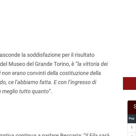
asconde la soddisfazione per il risultato
 del Museo del Grande Torino, è “
la vittoria dei
ci non erano convinti della costituzione della
do, ce l’abbiamo fatta. E con l’ingresso di
re meglio tutto quanto
“.
Pos
1
gativa continua a parlare Beccaria: “
Il Fila sarà