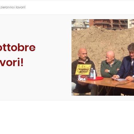
nizieranno i lavori!
 ottobre
vori!