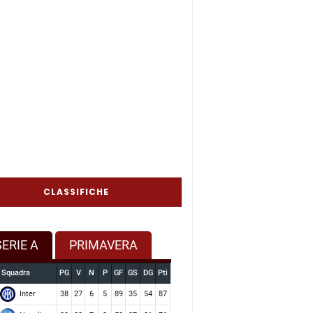
CLASSIFICHE
SERIE A
PRIMAVERA
Squadra
PG
V
N
P
GF
GS
DG
Pti
Inter
38
27
6
5
89
35
54
87