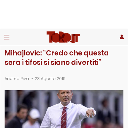
»
»
»
Home
Toro
Partite
Mihajlovic: “Credo che questa sera i tifosi si siano d…
PARTITE
Mihajlovic: “Credo che questa
sera i tifosi si siano divertiti”
Andrea Piva
-
28 Agosto 2016