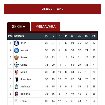
CLASSIFICHE
SERIE A
PRIMAVERA
Pos
Squadra
PG
V
N
P
GF
GS
DG
Pti
Inter
1
38
27
6
5
89
35
54
87
Napoli
2
38
23
7
8
58
37
21
76
Roma
3
38
23
4
11
59
31
28
73
Como
4
38
20
11
7
65
29
36
71
Milan
5
38
20
10
8
53
35
18
70
Juventus
6
38
19
12
7
62
34
28
69
Atalanta
7
38
15
14
9
51
36
15
59
Bologna
8
38
16
8
14
49
46
3
56
Lazio
9
38
14
12
12
41
40
1
54