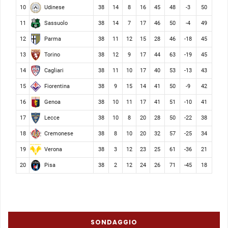
Udinese
10
38
14
8
16
45
48
-3
50
Sassuolo
11
38
14
7
17
46
50
-4
49
Parma
12
38
11
12
15
28
46
-18
45
Torino
13
38
12
9
17
44
63
-19
45
Cagliari
14
38
11
10
17
40
53
-13
43
Fiorentina
15
38
9
15
14
41
50
-9
42
Genoa
16
38
10
11
17
41
51
-10
41
Lecce
17
38
10
8
20
28
50
-22
38
Cremonese
18
38
8
10
20
32
57
-25
34
Verona
19
38
3
12
23
25
61
-36
21
Pisa
20
38
2
12
24
26
71
-45
18
SONDAGGIO