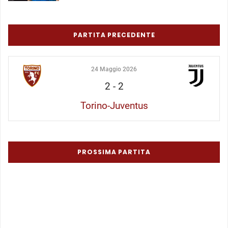
PARTITA PRECEDENTE
24 Maggio 2026
2
-
2
Torino-Juventus
PROSSIMA PARTITA