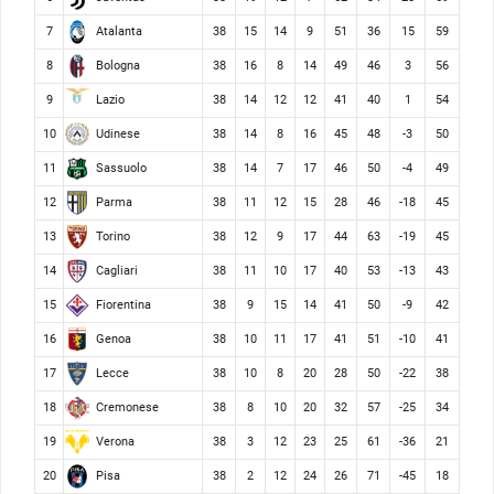
Atalanta
7
38
15
14
9
51
36
15
59
Bologna
8
38
16
8
14
49
46
3
56
Lazio
9
38
14
12
12
41
40
1
54
Udinese
10
38
14
8
16
45
48
-3
50
Sassuolo
11
38
14
7
17
46
50
-4
49
Parma
12
38
11
12
15
28
46
-18
45
Torino
13
38
12
9
17
44
63
-19
45
Cagliari
14
38
11
10
17
40
53
-13
43
Fiorentina
15
38
9
15
14
41
50
-9
42
Genoa
16
38
10
11
17
41
51
-10
41
Lecce
17
38
10
8
20
28
50
-22
38
Cremonese
18
38
8
10
20
32
57
-25
34
Verona
19
38
3
12
23
25
61
-36
21
Pisa
20
38
2
12
24
26
71
-45
18