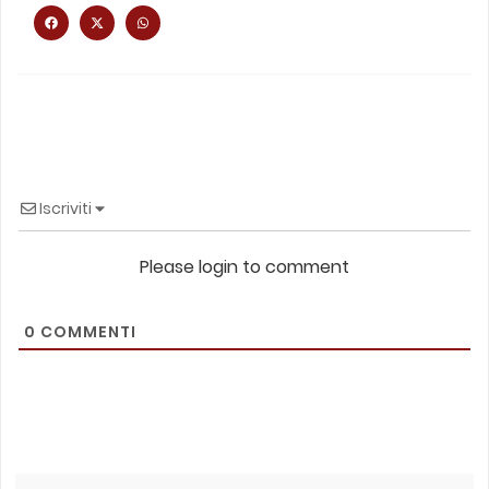
Iscriviti
Please login to comment
0
COMMENTI