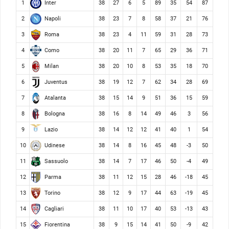
Inter
1
38
27
6
5
89
35
54
87
Napoli
2
38
23
7
8
58
37
21
76
Roma
3
38
23
4
11
59
31
28
73
Como
4
38
20
11
7
65
29
36
71
Milan
5
38
20
10
8
53
35
18
70
Juventus
6
38
19
12
7
62
34
28
69
Atalanta
7
38
15
14
9
51
36
15
59
Bologna
8
38
16
8
14
49
46
3
56
Lazio
9
38
14
12
12
41
40
1
54
Udinese
10
38
14
8
16
45
48
-3
50
Sassuolo
11
38
14
7
17
46
50
-4
49
Parma
12
38
11
12
15
28
46
-18
45
Torino
13
38
12
9
17
44
63
-19
45
Cagliari
14
38
11
10
17
40
53
-13
43
Fiorentina
15
38
9
15
14
41
50
-9
42