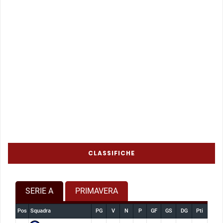
CLASSIFICHE
SERIE A
PRIMAVERA
Pos
Squadra
PG
V
N
P
GF
GS
DG
Pti