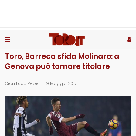
»
»
»
Home
Toro
Primo piano
Toro, Barreca sfida Molinaro: a Genova può tornare titolare
PRIMO PIANO
Toro, Barreca sfida Molinaro: a
Genova può tornare titolare
Gian Luca Pepe
-
19 Maggio 2017