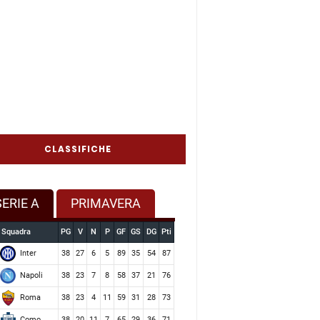
CLASSIFICHE
SERIE A
PRIMAVERA
Squadra
PG
V
N
P
GF
GS
DG
Pti
Inter
38
27
6
5
89
35
54
87
Napoli
38
23
7
8
58
37
21
76
Roma
38
23
4
11
59
31
28
73
Como
38
20
11
7
65
29
36
71