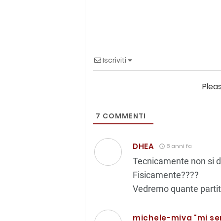
Iscriviti
Plea
7
COMMENTI
DHEA
8 anni fa
Tecnicamente non si d
Fisicamente????
Vedremo quante partit
michele-miva "mi se