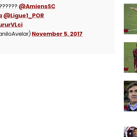
 ??????
@AmiensSC
a
@Ligue1_POR
ururVLci
aniloAvelar)
November 5, 2017