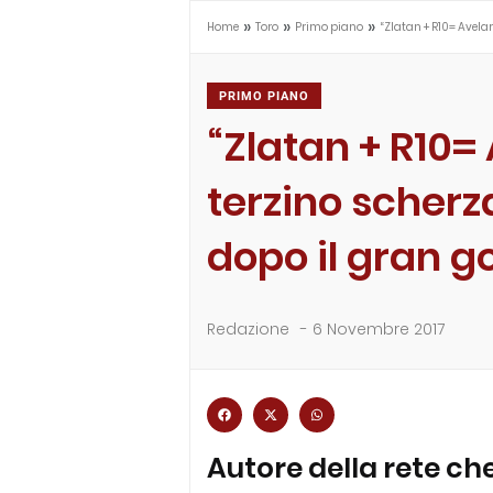
»
»
»
Home
Toro
Primo piano
“Zlatan + R10= Avelar”
PRIMO PIANO
“Zlatan + R10= A
terzino scherza
dopo il gran go
Redazione
-
6 Novembre 2017
Autore della rete ch