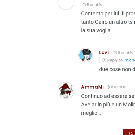
8 anni fa
Contento per lui. Il pr
tanto Cairo un altro ts
la sua voglia.
Lovi
8 anni fa
Reply to
miche
due cose non di
AmmaMi
8 anni fa
Continuo ad essere se
Avelar in più e un Mo
meglio…
Ca