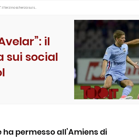
: il terzino scherza sui s…
velar”: il
 sui social
l
e ha permesso all’Amiens di