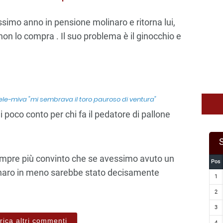
ossimo anno in pensione molinaro e ritorna lui,
 non lo compra . Il suo problema è il ginocchio e
le-miva "mi sembrava il toro pauroso di ventura"
 poco conto per chi fa il pedatore di pallone
mpre più convinto che se avessimo avuto un
Pos
linaro in meno sarebbe stato decisamente
1
2
3
rica altri commenti
4