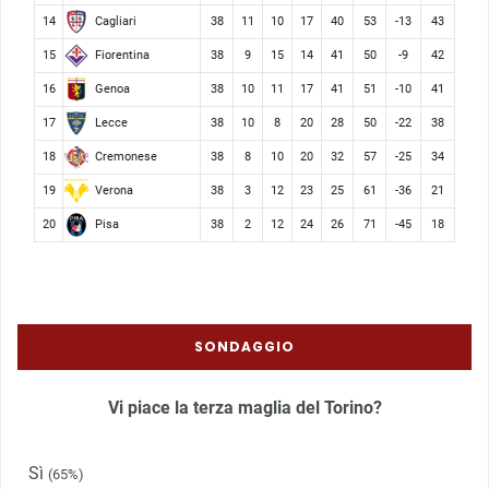
Cagliari
14
38
11
10
17
40
53
-13
43
Fiorentina
15
38
9
15
14
41
50
-9
42
Genoa
16
38
10
11
17
41
51
-10
41
Lecce
17
38
10
8
20
28
50
-22
38
Cremonese
18
38
8
10
20
32
57
-25
34
Verona
19
38
3
12
23
25
61
-36
21
Pisa
20
38
2
12
24
26
71
-45
18
SONDAGGIO
Vi piace la terza maglia del Torino?
Sì
(65%)