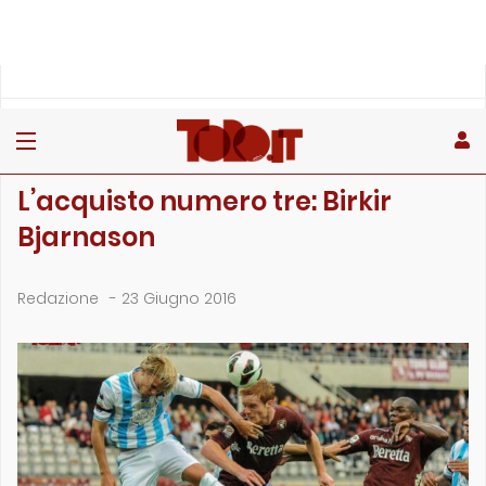
»
»
Home
Archivio
L’acquisto numero tre: Birkir Bjarnason
ARCHIVIO
L’acquisto numero tre: Birkir
Bjarnason
Redazione
-
23 Giugno 2016