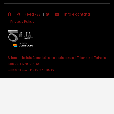
Feed RSS
Info e contatti
Privacy Policy
© Toro.it - Testata Giornalistica registrata presso il Tribunale di Torino in
data 07/11/2012 N. 55
Garnet Six S.C. - P.I. 10786810019