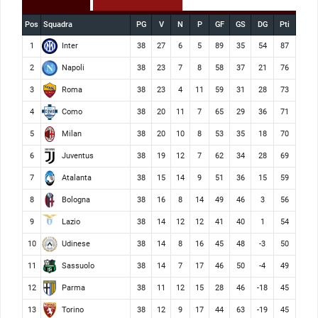
Pos
Squadra
PG
V
N
P
GF
GS
DG
Pti
Inter
1
38
27
6
5
89
35
54
87
Napoli
2
38
23
7
8
58
37
21
76
Roma
3
38
23
4
11
59
31
28
73
Como
4
38
20
11
7
65
29
36
71
Milan
5
38
20
10
8
53
35
18
70
Juventus
6
38
19
12
7
62
34
28
69
Atalanta
7
38
15
14
9
51
36
15
59
Bologna
8
38
16
8
14
49
46
3
56
Lazio
9
38
14
12
12
41
40
1
54
Udinese
10
38
14
8
16
45
48
-3
50
Sassuolo
11
38
14
7
17
46
50
-4
49
Parma
12
38
11
12
15
28
46
-18
45
Torino
13
38
12
9
17
44
63
-19
45