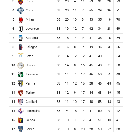
Roma
3
38
23
4
11
59
31
28
73
Como
4
38
20
11
7
65
29
36
71
Milan
5
38
20
10
8
53
35
18
70
Juventus
6
38
19
12
7
62
34
28
69
Atalanta
7
38
15
14
9
51
36
15
59
Bologna
8
38
16
8
14
49
46
3
56
Lazio
9
38
14
12
12
41
40
1
54
Udinese
10
38
14
8
16
45
48
-3
50
Sassuolo
11
38
14
7
17
46
50
-4
49
Parma
12
38
11
12
15
28
46
-18
45
Torino
13
38
12
9
17
44
63
-19
45
Cagliari
14
38
11
10
17
40
53
-13
43
Fiorentina
15
38
9
15
14
41
50
-9
42
Genoa
16
38
10
11
17
41
51
-10
41
Lecce
17
38
10
8
20
28
50
-22
38