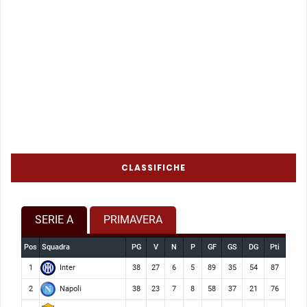
CLASSIFICHE
SERIE A
PRIMAVERA
Pos
Squadra
PG
V
N
P
GF
GS
DG
Pti
Inter
1
38
27
6
5
89
35
54
87
Napoli
2
38
23
7
8
58
37
21
76