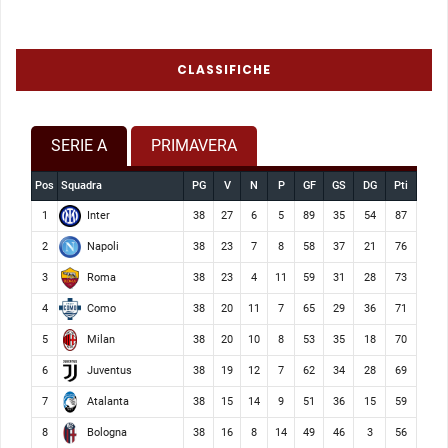
CLASSIFICHE
SERIE A
PRIMAVERA
Pos
Squadra
PG
V
N
P
GF
GS
DG
Pti
Inter
1
38
27
6
5
89
35
54
87
Napoli
2
38
23
7
8
58
37
21
76
Roma
3
38
23
4
11
59
31
28
73
Como
4
38
20
11
7
65
29
36
71
Milan
5
38
20
10
8
53
35
18
70
Juventus
6
38
19
12
7
62
34
28
69
Atalanta
7
38
15
14
9
51
36
15
59
Bologna
8
38
16
8
14
49
46
3
56