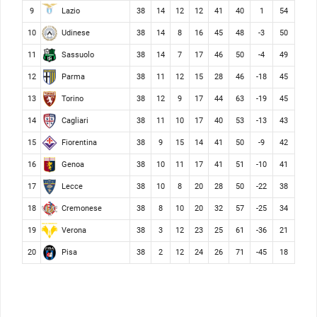
Lazio
9
38
14
12
12
41
40
1
54
Udinese
10
38
14
8
16
45
48
-3
50
Sassuolo
11
38
14
7
17
46
50
-4
49
Parma
12
38
11
12
15
28
46
-18
45
Torino
13
38
12
9
17
44
63
-19
45
Cagliari
14
38
11
10
17
40
53
-13
43
Fiorentina
15
38
9
15
14
41
50
-9
42
Genoa
16
38
10
11
17
41
51
-10
41
Lecce
17
38
10
8
20
28
50
-22
38
Cremonese
18
38
8
10
20
32
57
-25
34
Verona
19
38
3
12
23
25
61
-36
21
Pisa
20
38
2
12
24
26
71
-45
18