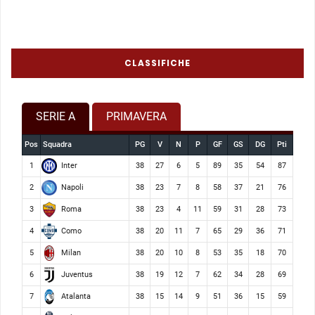
CLASSIFICHE
SERIE A
PRIMAVERA
Pos
Squadra
PG
V
N
P
GF
GS
DG
Pti
Inter
1
38
27
6
5
89
35
54
87
Napoli
2
38
23
7
8
58
37
21
76
Roma
3
38
23
4
11
59
31
28
73
Como
4
38
20
11
7
65
29
36
71
Milan
5
38
20
10
8
53
35
18
70
Juventus
6
38
19
12
7
62
34
28
69
Atalanta
7
38
15
14
9
51
36
15
59