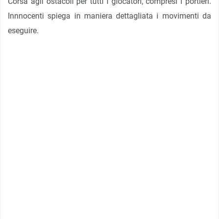
Corsa agli ostacoli per tutti i giocatori, compresi i portieri.
Innnocenti spiega in maniera dettagliata i movimenti da
eseguire.