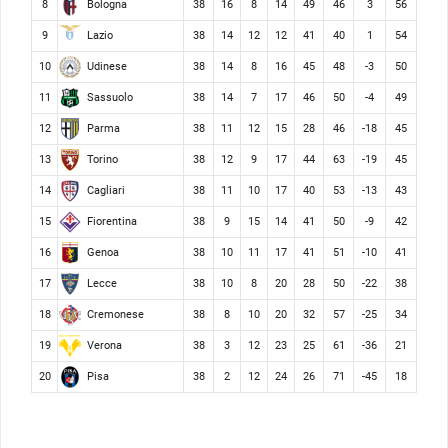
Bologna
8
38
16
8
14
49
46
3
56
Lazio
9
38
14
12
12
41
40
1
54
Udinese
10
38
14
8
16
45
48
-3
50
Sassuolo
11
38
14
7
17
46
50
-4
49
Parma
12
38
11
12
15
28
46
-18
45
Torino
13
38
12
9
17
44
63
-19
45
Cagliari
14
38
11
10
17
40
53
-13
43
Fiorentina
15
38
9
15
14
41
50
-9
42
Genoa
16
38
10
11
17
41
51
-10
41
Lecce
17
38
10
8
20
28
50
-22
38
Cremonese
18
38
8
10
20
32
57
-25
34
Verona
19
38
3
12
23
25
61
-36
21
Pisa
20
38
2
12
24
26
71
-45
18