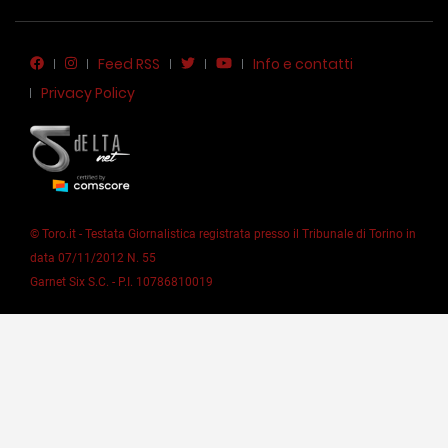
Feed RSS
Info e contatti
Privacy Policy
© Toro.it - Testata Giornalistica registrata presso il Tribunale di Torino in
data 07/11/2012 N. 55
Garnet Six S.C. - P.I. 10786810019