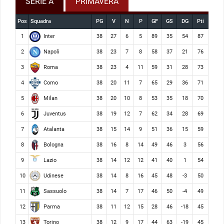
SERIE A
PRIMAVERA
Pos
Squadra
PG
V
N
P
GF
GS
DG
Pti
Inter
1
38
27
6
5
89
35
54
87
Napoli
2
38
23
7
8
58
37
21
76
Roma
3
38
23
4
11
59
31
28
73
Como
4
38
20
11
7
65
29
36
71
Milan
5
38
20
10
8
53
35
18
70
Juventus
6
38
19
12
7
62
34
28
69
Atalanta
7
38
15
14
9
51
36
15
59
Bologna
8
38
16
8
14
49
46
3
56
Lazio
9
38
14
12
12
41
40
1
54
Udinese
10
38
14
8
16
45
48
-3
50
Sassuolo
11
38
14
7
17
46
50
-4
49
Parma
12
38
11
12
15
28
46
-18
45
Torino
13
38
12
9
17
44
63
-19
45