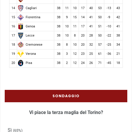
Cagliari
14
38
11
10
17
40
53
-13
43
Fiorentina
15
38
9
15
14
41
50
-9
42
Genoa
16
38
10
11
17
41
51
-10
41
Lecce
17
38
10
8
20
28
50
-22
38
Cremonese
18
38
8
10
20
32
57
-25
34
Verona
19
38
3
12
23
25
61
-36
21
Pisa
20
38
2
12
24
26
71
-45
18
SONDAGGIO
Vi piace la terza maglia del Torino?
Sì
(65%)