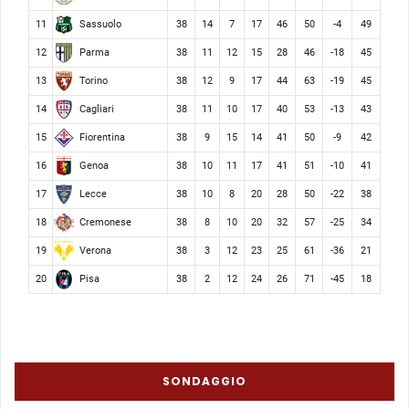
Sassuolo
11
38
14
7
17
46
50
-4
49
Parma
12
38
11
12
15
28
46
-18
45
Torino
13
38
12
9
17
44
63
-19
45
Cagliari
14
38
11
10
17
40
53
-13
43
Fiorentina
15
38
9
15
14
41
50
-9
42
Genoa
16
38
10
11
17
41
51
-10
41
Lecce
17
38
10
8
20
28
50
-22
38
Cremonese
18
38
8
10
20
32
57
-25
34
Verona
19
38
3
12
23
25
61
-36
21
Pisa
20
38
2
12
24
26
71
-45
18
SONDAGGIO