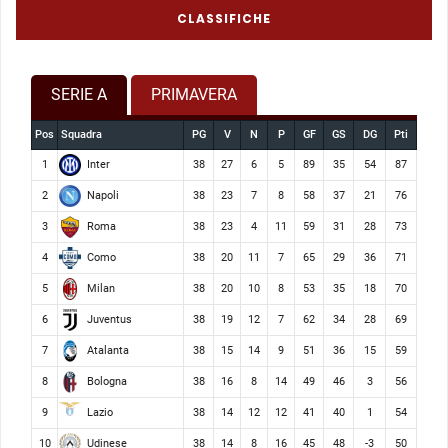
CLASSIFICHE
SERIE A
PRIMAVERA
Pos
Squadra
PG
V
N
P
GF
GS
DG
Pti
Inter
1
38
27
6
5
89
35
54
87
Napoli
2
38
23
7
8
58
37
21
76
Roma
3
38
23
4
11
59
31
28
73
Como
4
38
20
11
7
65
29
36
71
Milan
5
38
20
10
8
53
35
18
70
Juventus
6
38
19
12
7
62
34
28
69
Atalanta
7
38
15
14
9
51
36
15
59
Bologna
8
38
16
8
14
49
46
3
56
Lazio
9
38
14
12
12
41
40
1
54
Udinese
10
38
14
8
16
45
48
-3
50