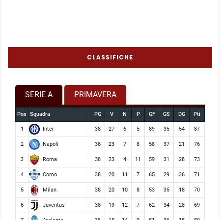
CLASSIFICHE
SERIE A
PRIMAVERA
Pos
Squadra
PG
V
N
P
GF
GS
DG
Pti
Inter
1
38
27
6
5
89
35
54
87
Napoli
2
38
23
7
8
58
37
21
76
Roma
3
38
23
4
11
59
31
28
73
Como
4
38
20
11
7
65
29
36
71
Milan
5
38
20
10
8
53
35
18
70
Juventus
6
38
19
12
7
62
34
28
69