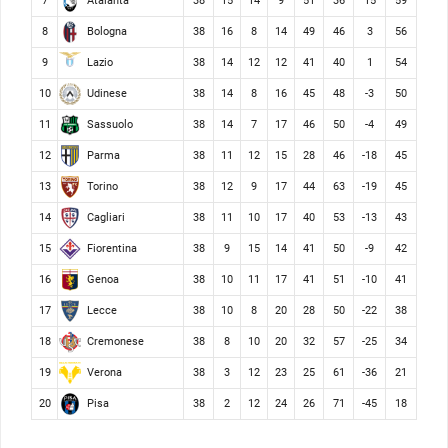
Atalanta
7
38
15
14
9
51
36
15
59
Bologna
8
38
16
8
14
49
46
3
56
Lazio
9
38
14
12
12
41
40
1
54
Udinese
10
38
14
8
16
45
48
-3
50
Sassuolo
11
38
14
7
17
46
50
-4
49
Parma
12
38
11
12
15
28
46
-18
45
Torino
13
38
12
9
17
44
63
-19
45
Cagliari
14
38
11
10
17
40
53
-13
43
Fiorentina
15
38
9
15
14
41
50
-9
42
Genoa
16
38
10
11
17
41
51
-10
41
Lecce
17
38
10
8
20
28
50
-22
38
Cremonese
18
38
8
10
20
32
57
-25
34
Verona
19
38
3
12
23
25
61
-36
21
Pisa
20
38
2
12
24
26
71
-45
18