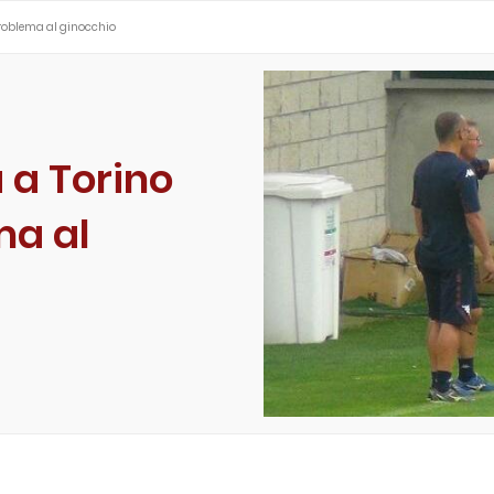
 problema al ginocchio
a a Torino
ma al