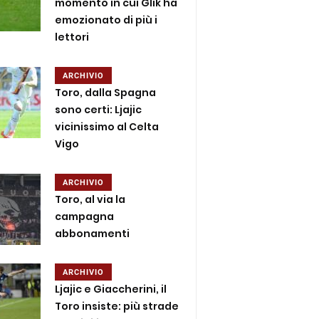
momento in cui Glik ha
emozionato di più i
lettori
ARCHIVIO
Toro, dalla Spagna
sono certi: Ljajic
vicinissimo al Celta
Vigo
ARCHIVIO
Toro, al via la
campagna
abbonamenti
ARCHIVIO
Ljajic e Giaccherini, il
Toro insiste: più strade