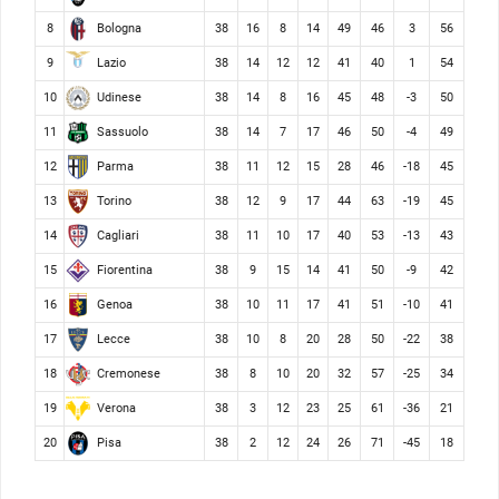
Bologna
8
38
16
8
14
49
46
3
56
Lazio
9
38
14
12
12
41
40
1
54
Udinese
10
38
14
8
16
45
48
-3
50
Sassuolo
11
38
14
7
17
46
50
-4
49
Parma
12
38
11
12
15
28
46
-18
45
Torino
13
38
12
9
17
44
63
-19
45
Cagliari
14
38
11
10
17
40
53
-13
43
Fiorentina
15
38
9
15
14
41
50
-9
42
Genoa
16
38
10
11
17
41
51
-10
41
Lecce
17
38
10
8
20
28
50
-22
38
Cremonese
18
38
8
10
20
32
57
-25
34
Verona
19
38
3
12
23
25
61
-36
21
Pisa
20
38
2
12
24
26
71
-45
18