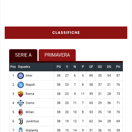
CLASSIFICHE
SERIE A
PRIMAVERA
Pos
Squadra
PG
V
N
P
GF
GS
DG
Pti
Inter
1
38
27
6
5
89
35
54
87
Napoli
2
38
23
7
8
58
37
21
76
Roma
3
38
23
4
11
59
31
28
73
Como
4
38
20
11
7
65
29
36
71
Milan
5
38
20
10
8
53
35
18
70
Juventus
6
38
19
12
7
62
34
28
69
Atalanta
7
38
15
14
9
51
36
15
59