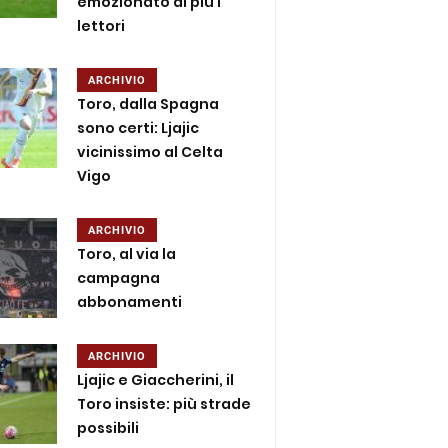
emozionato di più i
lettori
ARCHIVIO
Toro, dalla Spagna
sono certi: Ljajic
vicinissimo al Celta
Vigo
ARCHIVIO
Toro, al via la
campagna
abbonamenti
ARCHIVIO
Ljajic e Giaccherini, il
Toro insiste: più strade
possibili