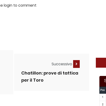
se login to comment
Successivo
Chatillon: prove di tattica
per il Toro
Pos
1
2