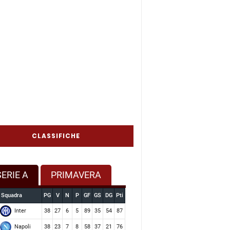
CLASSIFICHE
SERIE A
PRIMAVERA
Squadra
PG
V
N
P
GF
GS
DG
Pti
Inter
38
27
6
5
89
35
54
87
Napoli
38
23
7
8
58
37
21
76