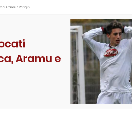
reca, Aramu e Parigini
ocati
eca, Aramu e