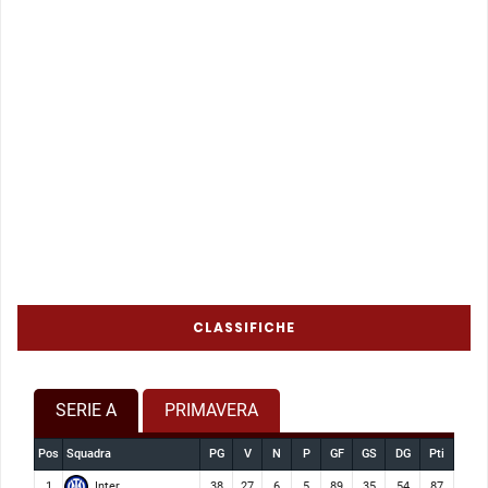
CLASSIFICHE
SERIE A
PRIMAVERA
Pos
Squadra
PG
V
N
P
GF
GS
DG
Pti
Inter
1
38
27
6
5
89
35
54
87