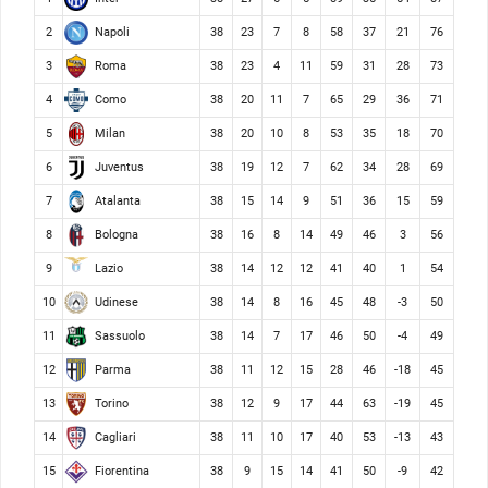
Napoli
2
38
23
7
8
58
37
21
76
Roma
3
38
23
4
11
59
31
28
73
Como
4
38
20
11
7
65
29
36
71
Milan
5
38
20
10
8
53
35
18
70
Juventus
6
38
19
12
7
62
34
28
69
Atalanta
7
38
15
14
9
51
36
15
59
Bologna
8
38
16
8
14
49
46
3
56
Lazio
9
38
14
12
12
41
40
1
54
Udinese
10
38
14
8
16
45
48
-3
50
Sassuolo
11
38
14
7
17
46
50
-4
49
Parma
12
38
11
12
15
28
46
-18
45
Torino
13
38
12
9
17
44
63
-19
45
Cagliari
14
38
11
10
17
40
53
-13
43
Fiorentina
15
38
9
15
14
41
50
-9
42