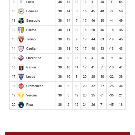
Lazio
9
38
14
12
12
41
40
1
54
Udinese
10
38
14
8
16
45
48
-3
50
Sassuolo
11
38
14
7
17
46
50
-4
49
Parma
12
38
11
12
15
28
46
-18
45
Torino
13
38
12
9
17
44
63
-19
45
Cagliari
14
38
11
10
17
40
53
-13
43
Fiorentina
15
38
9
15
14
41
50
-9
42
Genoa
16
38
10
11
17
41
51
-10
41
Lecce
17
38
10
8
20
28
50
-22
38
Cremonese
18
38
8
10
20
32
57
-25
34
Verona
19
38
3
12
23
25
61
-36
21
Pisa
20
38
2
12
24
26
71
-45
18