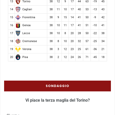
Torino
13
38
12
9
17
44
63
-19
45
Cagliari
14
38
11
10
17
40
53
-13
43
Fiorentina
15
38
9
15
14
41
50
-9
42
Genoa
16
38
10
11
17
41
51
-10
41
Lecce
17
38
10
8
20
28
50
-22
38
Cremonese
18
38
8
10
20
32
57
-25
34
Verona
19
38
3
12
23
25
61
-36
21
Pisa
20
38
2
12
24
26
71
-45
18
SONDAGGIO
Vi piace la terza maglia del Torino?