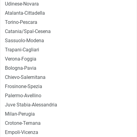
Udinese-Novara
Atalanta-Cittadella
Torino-Pescara
Catania/Spal-Cesena
Sassuolo-Modena
Trapani-Cagliari
Verona-Foggia
Bologna-Pavia
Chievo-Salernitana
Frosinone-Spezia
Palermo-Avellino
Juve Stabia-Alessandria
Milan-Perugia
Crotone-Ternana
Empoli-Vicenza