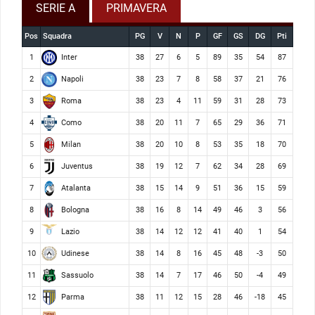
SERIE A
PRIMAVERA
Pos
Squadra
PG
V
N
P
GF
GS
DG
Pti
Inter
1
38
27
6
5
89
35
54
87
Napoli
2
38
23
7
8
58
37
21
76
Roma
3
38
23
4
11
59
31
28
73
Como
4
38
20
11
7
65
29
36
71
Milan
5
38
20
10
8
53
35
18
70
Juventus
6
38
19
12
7
62
34
28
69
Atalanta
7
38
15
14
9
51
36
15
59
Bologna
8
38
16
8
14
49
46
3
56
Lazio
9
38
14
12
12
41
40
1
54
Udinese
10
38
14
8
16
45
48
-3
50
Sassuolo
11
38
14
7
17
46
50
-4
49
Parma
12
38
11
12
15
28
46
-18
45