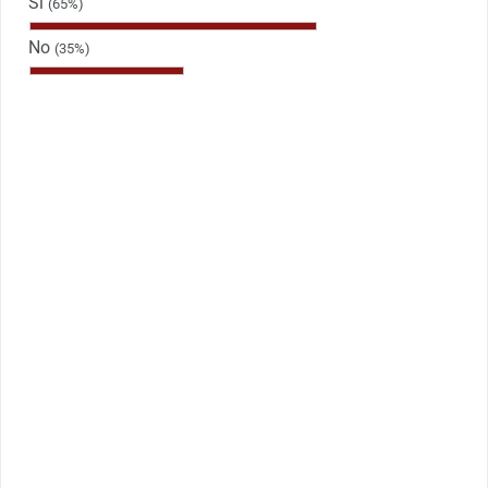
Sì
(65%)
No
(35%)