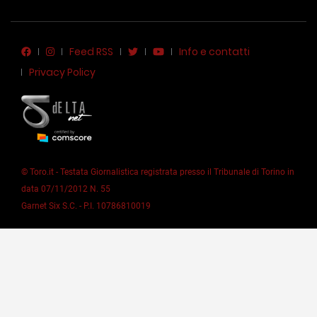
Feed RSS
Info e contatti
Privacy Policy
© Toro.it - Testata Giornalistica registrata presso il Tribunale di Torino in
data 07/11/2012 N. 55
Garnet Six S.C. - P.I. 10786810019