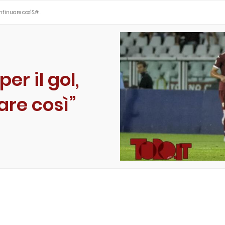
 continuare così&#…
per il gol,
are così”