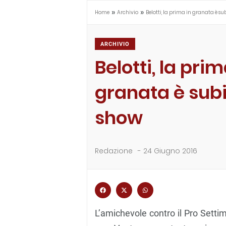
»
»
Home
Archivio
Belotti, la prima in granata è s
ARCHIVIO
Belotti, la prim
granata è sub
show
Redazione
-
24 Giugno 2016
L’amichevole contro il Pro Sett