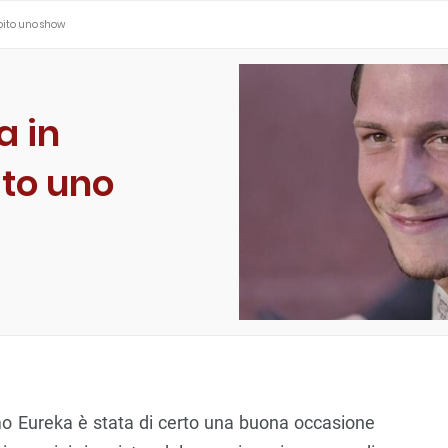
ubito uno show
a in
ito uno
imo Eureka è stata di certo una buona occasione