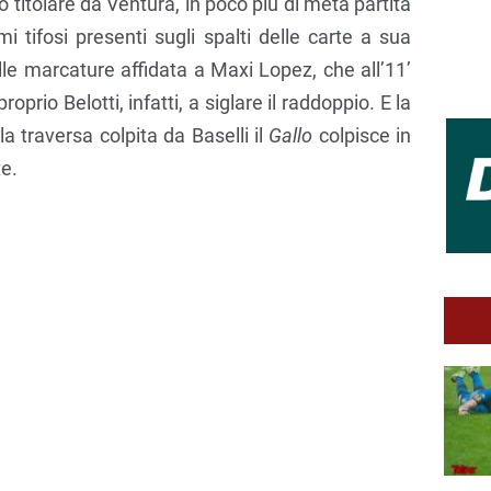
o titolare da Ventura, in poco più di metà partita
i tifosi presenti sugli spalti delle carte a sua
lle marcature affidata a Maxi Lopez, che all’11’
oprio Belotti, infatti, a siglare il raddoppio. E la
a traversa colpita da Baselli il
Gallo
colpisce in
te.