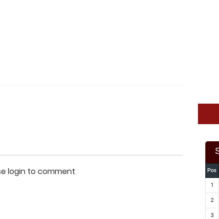
se login to comment
Pos
1
2
3