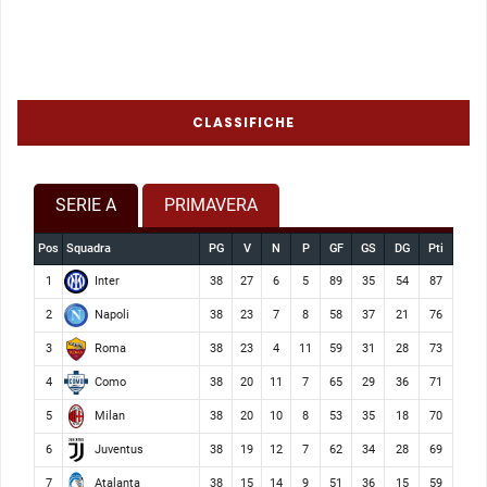
CLASSIFICHE
SERIE A
PRIMAVERA
Pos
Squadra
PG
V
N
P
GF
GS
DG
Pti
Inter
1
38
27
6
5
89
35
54
87
Napoli
2
38
23
7
8
58
37
21
76
Roma
3
38
23
4
11
59
31
28
73
Como
4
38
20
11
7
65
29
36
71
Milan
5
38
20
10
8
53
35
18
70
Juventus
6
38
19
12
7
62
34
28
69
Atalanta
7
38
15
14
9
51
36
15
59