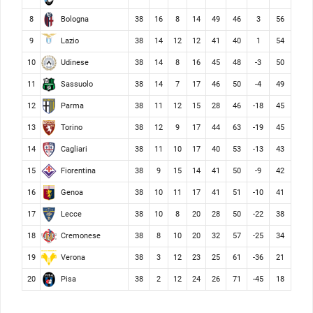
Bologna
8
38
16
8
14
49
46
3
56
Lazio
9
38
14
12
12
41
40
1
54
Udinese
10
38
14
8
16
45
48
-3
50
Sassuolo
11
38
14
7
17
46
50
-4
49
Parma
12
38
11
12
15
28
46
-18
45
Torino
13
38
12
9
17
44
63
-19
45
Cagliari
14
38
11
10
17
40
53
-13
43
Fiorentina
15
38
9
15
14
41
50
-9
42
Genoa
16
38
10
11
17
41
51
-10
41
Lecce
17
38
10
8
20
28
50
-22
38
Cremonese
18
38
8
10
20
32
57
-25
34
Verona
19
38
3
12
23
25
61
-36
21
Pisa
20
38
2
12
24
26
71
-45
18