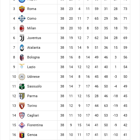
Roma
3
38
23
4
11
59
31
28
73
Como
4
38
20
11
7
65
29
36
71
Milan
5
38
20
10
8
53
35
18
70
Juventus
6
38
19
12
7
62
34
28
69
Atalanta
7
38
15
14
9
51
36
15
59
Bologna
8
38
16
8
14
49
46
3
56
Lazio
9
38
14
12
12
41
40
1
54
Udinese
10
38
14
8
16
45
48
-3
50
Sassuolo
11
38
14
7
17
46
50
-4
49
Parma
12
38
11
12
15
28
46
-18
45
Torino
13
38
12
9
17
44
63
-19
45
Cagliari
14
38
11
10
17
40
53
-13
43
Fiorentina
15
38
9
15
14
41
50
-9
42
Genoa
16
38
10
11
17
41
51
-10
41