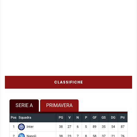
CLASSIFICHE
SERIE A
PRIMAVERA
Pos
Squadra
PG
V
N
P
GF
GS
DG
Pti
Inter
1
38
27
6
5
89
35
54
87
Napoli
2
38
23
7
8
58
37
21
76