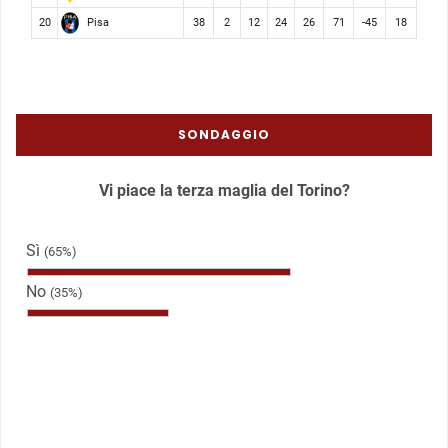
Pisa
20
38
2
12
24
26
71
-45
18
SONDAGGIO
Vi piace la terza maglia del Torino?
Sì
(65%)
No
(35%)