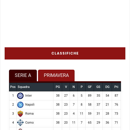
CLASSIFICHE
SERIE A
PRIMAVERA
Pos
Squadra
PG
V
N
P
GF
GS
DG
Pti
Inter
1
38
27
6
5
89
35
54
87
Napoli
2
38
23
7
8
58
37
21
76
Roma
3
38
23
4
11
59
31
28
73
Como
4
38
20
11
7
65
29
36
71