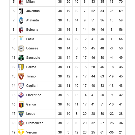
Milan
5
38
20
10
8
53
35
18
70
Juventus
6
38
19
12
7
62
34
28
69
Atalanta
7
38
15
14
9
51
36
15
59
Bologna
8
38
16
8
14
49
46
3
56
Lazio
9
38
14
12
12
41
40
1
54
Udinese
10
38
14
8
16
45
48
-3
50
Sassuolo
11
38
14
7
17
46
50
-4
49
Parma
12
38
11
12
15
28
46
-18
45
Torino
13
38
12
9
17
44
63
-19
45
Cagliari
14
38
11
10
17
40
53
-13
43
Fiorentina
15
38
9
15
14
41
50
-9
42
Genoa
16
38
10
11
17
41
51
-10
41
Lecce
17
38
10
8
20
28
50
-22
38
Cremonese
18
38
8
10
20
32
57
-25
34
Verona
19
38
3
12
23
25
61
-36
21