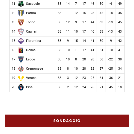
Sassuolo
11
38
14
7
17
46
50
-4
49
Parma
12
38
11
12
15
28
46
-18
45
Torino
13
38
12
9
17
44
63
-19
45
Cagliari
14
38
11
10
17
40
53
-13
43
Fiorentina
15
38
9
15
14
41
50
-9
42
Genoa
16
38
10
11
17
41
51
-10
41
Lecce
17
38
10
8
20
28
50
-22
38
Cremonese
18
38
8
10
20
32
57
-25
34
Verona
19
38
3
12
23
25
61
-36
21
Pisa
20
38
2
12
24
26
71
-45
18
SONDAGGIO