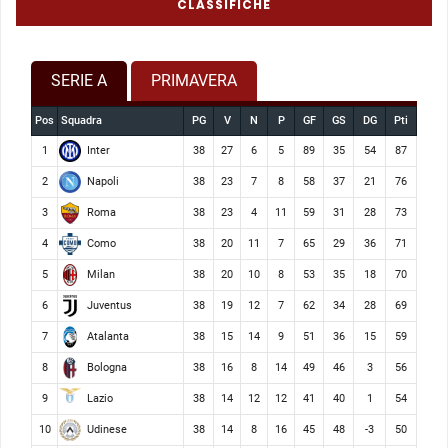
CLASSIFICHE
SERIE A
PRIMAVERA
Pos
Squadra
PG
V
N
P
GF
GS
DG
Pti
Inter
1
38
27
6
5
89
35
54
87
Napoli
2
38
23
7
8
58
37
21
76
Roma
3
38
23
4
11
59
31
28
73
Como
4
38
20
11
7
65
29
36
71
Milan
5
38
20
10
8
53
35
18
70
Juventus
6
38
19
12
7
62
34
28
69
Atalanta
7
38
15
14
9
51
36
15
59
Bologna
8
38
16
8
14
49
46
3
56
Lazio
9
38
14
12
12
41
40
1
54
Udinese
10
38
14
8
16
45
48
-3
50