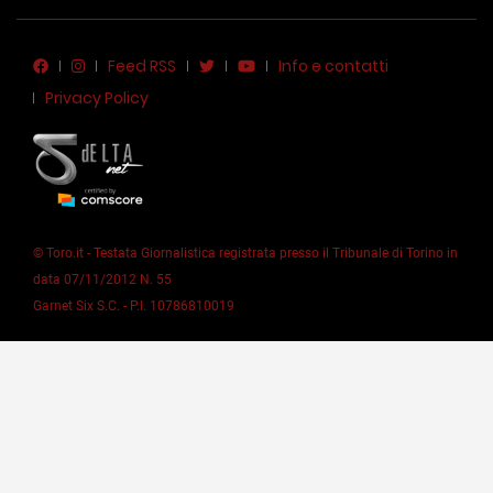
Feed RSS
Info e contatti
Privacy Policy
© Toro.it - Testata Giornalistica registrata presso il Tribunale di Torino in
data 07/11/2012 N. 55
Garnet Six S.C. - P.I. 10786810019