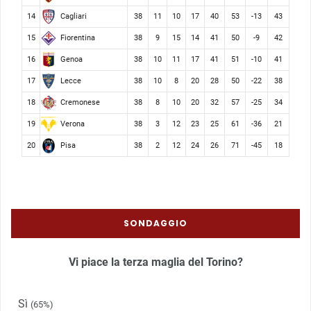
Cagliari
14
38
11
10
17
40
53
-13
43
Fiorentina
15
38
9
15
14
41
50
-9
42
Genoa
16
38
10
11
17
41
51
-10
41
Lecce
17
38
10
8
20
28
50
-22
38
Cremonese
18
38
8
10
20
32
57
-25
34
Verona
19
38
3
12
23
25
61
-36
21
Pisa
20
38
2
12
24
26
71
-45
18
SONDAGGIO
Vi piace la terza maglia del Torino?
Sì
(65%)