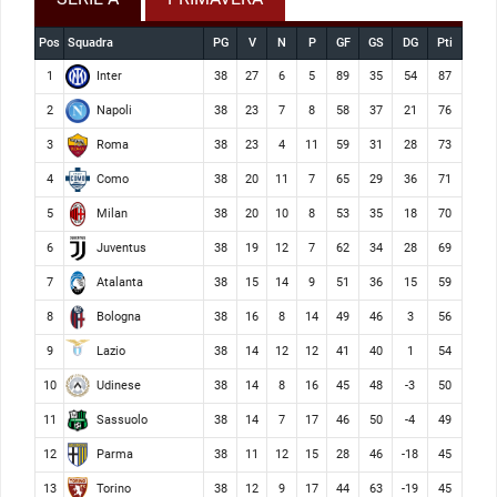
Pos
Squadra
PG
V
N
P
GF
GS
DG
Pti
Inter
1
38
27
6
5
89
35
54
87
Napoli
2
38
23
7
8
58
37
21
76
Roma
3
38
23
4
11
59
31
28
73
Como
4
38
20
11
7
65
29
36
71
Milan
5
38
20
10
8
53
35
18
70
Juventus
6
38
19
12
7
62
34
28
69
Atalanta
7
38
15
14
9
51
36
15
59
Bologna
8
38
16
8
14
49
46
3
56
Lazio
9
38
14
12
12
41
40
1
54
Udinese
10
38
14
8
16
45
48
-3
50
Sassuolo
11
38
14
7
17
46
50
-4
49
Parma
12
38
11
12
15
28
46
-18
45
Torino
13
38
12
9
17
44
63
-19
45