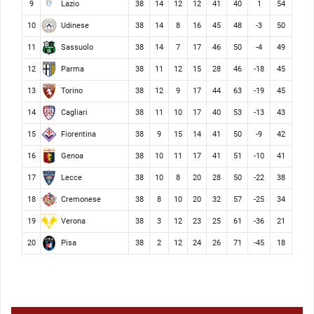
Lazio
9
38
14
12
12
41
40
1
54
Udinese
10
38
14
8
16
45
48
-3
50
Sassuolo
11
38
14
7
17
46
50
-4
49
Parma
12
38
11
12
15
28
46
-18
45
Torino
13
38
12
9
17
44
63
-19
45
Cagliari
14
38
11
10
17
40
53
-13
43
Fiorentina
15
38
9
15
14
41
50
-9
42
Genoa
16
38
10
11
17
41
51
-10
41
Lecce
17
38
10
8
20
28
50
-22
38
Cremonese
18
38
8
10
20
32
57
-25
34
Verona
19
38
3
12
23
25
61
-36
21
Pisa
20
38
2
12
24
26
71
-45
18