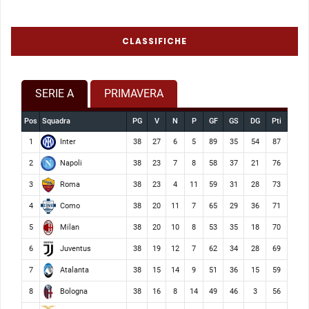
CLASSIFICHE
SERIE A
PRIMAVERA
Pos
Squadra
PG
V
N
P
GF
GS
DG
Pti
Inter
1
38
27
6
5
89
35
54
87
Napoli
2
38
23
7
8
58
37
21
76
Roma
3
38
23
4
11
59
31
28
73
Como
4
38
20
11
7
65
29
36
71
Milan
5
38
20
10
8
53
35
18
70
Juventus
6
38
19
12
7
62
34
28
69
Atalanta
7
38
15
14
9
51
36
15
59
Bologna
8
38
16
8
14
49
46
3
56