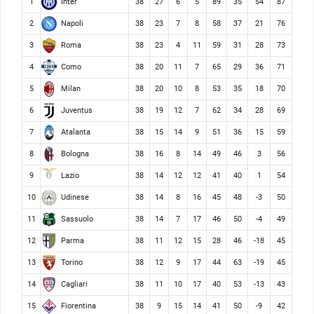
Inter
1
38
27
6
5
89
35
54
87
Napoli
2
38
23
7
8
58
37
21
76
Roma
3
38
23
4
11
59
31
28
73
Como
4
38
20
11
7
65
29
36
71
Milan
5
38
20
10
8
53
35
18
70
Juventus
6
38
19
12
7
62
34
28
69
Atalanta
7
38
15
14
9
51
36
15
59
Bologna
8
38
16
8
14
49
46
3
56
Lazio
9
38
14
12
12
41
40
1
54
Udinese
10
38
14
8
16
45
48
-3
50
Sassuolo
11
38
14
7
17
46
50
-4
49
Parma
12
38
11
12
15
28
46
-18
45
Torino
13
38
12
9
17
44
63
-19
45
Cagliari
14
38
11
10
17
40
53
-13
43
Fiorentina
15
38
9
15
14
41
50
-9
42