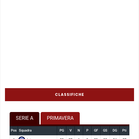
CLASSIFICHE
SERIE A
PRIMAVERA
Pos
Squadra
PG
V
N
P
GF
GS
DG
Pti