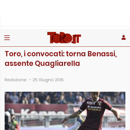
»
»
Home
Archivio
Toro, i convocati: torna Benassi, assente Quagliarella
ARCHIVIO
Toro, i convocati: torna Benassi,
assente Quagliarella
Redazione
-
25 Giugno 2016