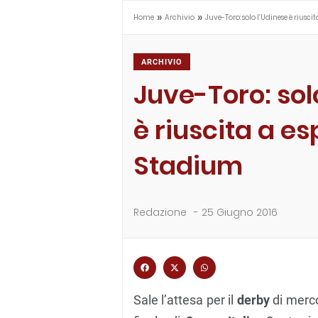
»
»
Home
Archivio
Juve-Toro: solo l’Udinese è riusci
ARCHIVIO
Juve-Toro: sol
è riuscita a e
Stadium
Redazione
-
25 Giugno 2016
Sale l’attesa per il
derby
di mercol