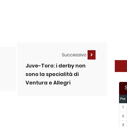
Successivo
Juve-Toro: i derby non
sono la specialità di
Ventura e Allegri
Pos
1
2
3