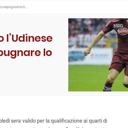
ta a espugnare lo S…
o l’Udinese
spugnare lo
edì sera valido per la qualificazione ai quarti di