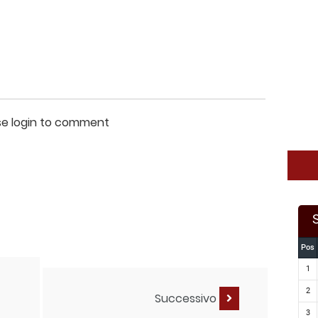
se login to comment
Pos
1
2
Successivo
3