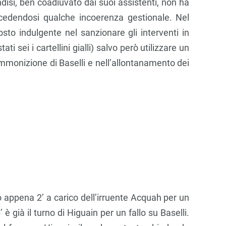
indisi, ben coadiuvato dai suoi assistenti, non ha
cedendosi qualche incoerenza gestionale. Nel
osto indulgente nel sanzionare gli interventi in
i sei i cartellini gialli) salvo però utilizzare un
ammonizione di Baselli e nell’allontanamento dei
po appena 2’ a carico dell’irruente Acquah per un
è già il turno di Higuain per un fallo su Baselli.