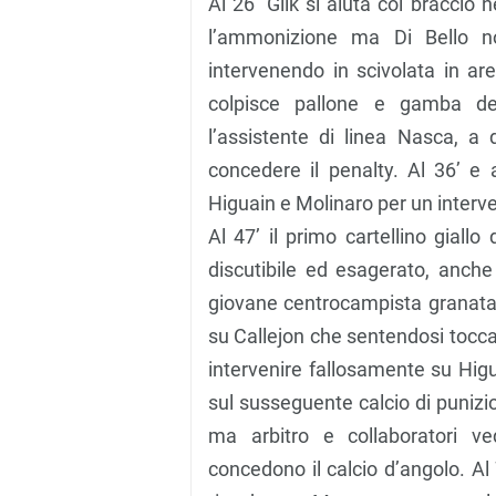
Al 26’ Glik si aiuta col braccio
l’ammonizione ma Di Bello n
intervenendo in scivolata in ar
colpisce pallone e gamba del 
l’assistente di linea Nasca, a
concedere il penalty. Al 36’ e 
Higuain e Molinaro per un interv
Al 47’ il primo cartellino giall
discutibile ed esagerato, anche 
giovane centrocampista granata 
su Callejon che sentendosi toccar
intervenire fallosamente su Higua
sul susseguente calcio di punizio
ma arbitro e collaboratori ve
concedono il calcio d’angolo. A