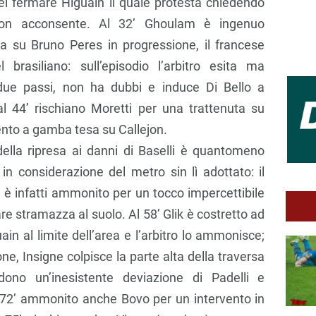
 nel fermare Higuain il quale protesta chiedendo
on acconsente. Al 32’ Ghoulam è ingenuo
ea su Bruno Peres in progressione, il francese
brasiliano: sull’episodio l’arbitro esita ma
 due passi, non ha dubbi e induce Di Bello a
al 44’ rischiano Moretti per una trattenuta su
ento a gamba tesa su Callejon.
o della ripresa ai danni di Baselli è quantomeno
in considerazione del metro sin lì adottato: il
è infatti ammonito per un tocco impercettibile
e stramazza al suolo. Al 58’ Glik è costretto ad
in al limite dell’area e l’arbitro lo ammonisce;
ne, Insigne colpisce la parte alta della traversa
dono un’inesistente deviazione di Padelli e
l 72’ ammonito anche Bovo per un intervento in