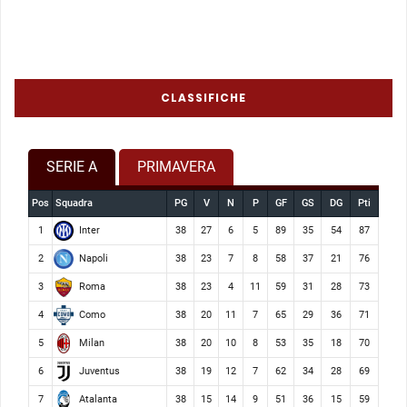
CLASSIFICHE
SERIE A
PRIMAVERA
Pos
Squadra
PG
V
N
P
GF
GS
DG
Pti
Inter
1
38
27
6
5
89
35
54
87
Napoli
2
38
23
7
8
58
37
21
76
Roma
3
38
23
4
11
59
31
28
73
Como
4
38
20
11
7
65
29
36
71
Milan
5
38
20
10
8
53
35
18
70
Juventus
6
38
19
12
7
62
34
28
69
Atalanta
7
38
15
14
9
51
36
15
59