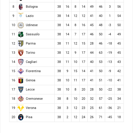
Bologna
8
38
16
8
14
49
46
3
56
Lazio
9
38
14
12
12
41
40
1
54
Udinese
10
38
14
8
16
45
48
-3
50
Sassuolo
11
38
14
7
17
46
50
-4
49
Parma
12
38
11
12
15
28
46
-18
45
Torino
13
38
12
9
17
44
63
-19
45
Cagliari
14
38
11
10
17
40
53
-13
43
Fiorentina
15
38
9
15
14
41
50
-9
42
Genoa
16
38
10
11
17
41
51
-10
41
Lecce
17
38
10
8
20
28
50
-22
38
Cremonese
18
38
8
10
20
32
57
-25
34
Verona
19
38
3
12
23
25
61
-36
21
Pisa
20
38
2
12
24
26
71
-45
18