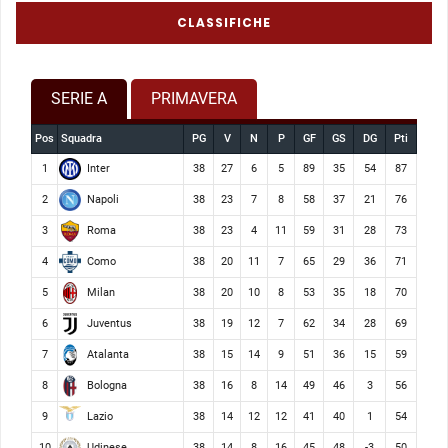
CLASSIFICHE
SERIE A
PRIMAVERA
Pos
Squadra
PG
V
N
P
GF
GS
DG
Pti
Inter
1
38
27
6
5
89
35
54
87
Napoli
2
38
23
7
8
58
37
21
76
Roma
3
38
23
4
11
59
31
28
73
Como
4
38
20
11
7
65
29
36
71
Milan
5
38
20
10
8
53
35
18
70
Juventus
6
38
19
12
7
62
34
28
69
Atalanta
7
38
15
14
9
51
36
15
59
Bologna
8
38
16
8
14
49
46
3
56
Lazio
9
38
14
12
12
41
40
1
54
Udinese
10
38
14
8
16
45
48
-3
50