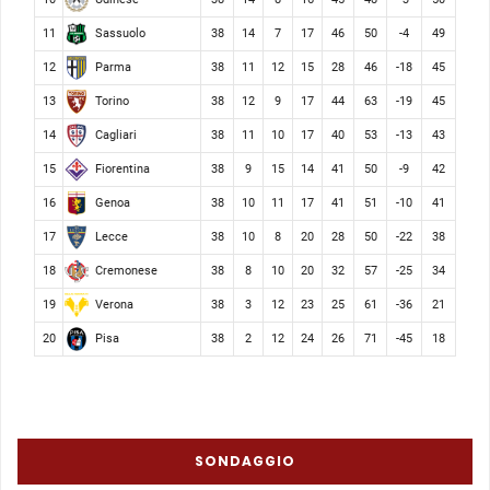
Sassuolo
11
38
14
7
17
46
50
-4
49
Parma
12
38
11
12
15
28
46
-18
45
Torino
13
38
12
9
17
44
63
-19
45
Cagliari
14
38
11
10
17
40
53
-13
43
Fiorentina
15
38
9
15
14
41
50
-9
42
Genoa
16
38
10
11
17
41
51
-10
41
Lecce
17
38
10
8
20
28
50
-22
38
Cremonese
18
38
8
10
20
32
57
-25
34
Verona
19
38
3
12
23
25
61
-36
21
Pisa
20
38
2
12
24
26
71
-45
18
SONDAGGIO