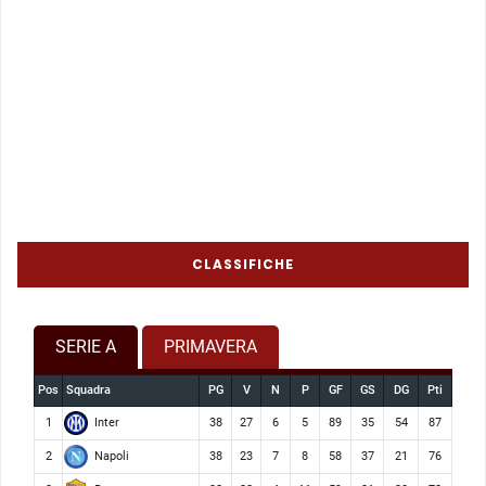
CLASSIFICHE
SERIE A
PRIMAVERA
Pos
Squadra
PG
V
N
P
GF
GS
DG
Pti
Inter
1
38
27
6
5
89
35
54
87
Napoli
2
38
23
7
8
58
37
21
76