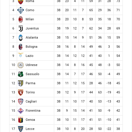
Roma
3
38
23
4
11
59
31
28
73
Como
4
38
20
11
7
65
29
36
71
Milan
5
38
20
10
8
53
35
18
70
Juventus
6
38
19
12
7
62
34
28
69
Atalanta
7
38
15
14
9
51
36
15
59
Bologna
8
38
16
8
14
49
46
3
56
Lazio
9
38
14
12
12
41
40
1
54
Udinese
10
38
14
8
16
45
48
-3
50
Sassuolo
11
38
14
7
17
46
50
-4
49
Parma
12
38
11
12
15
28
46
-18
45
Torino
13
38
12
9
17
44
63
-19
45
Cagliari
14
38
11
10
17
40
53
-13
43
Fiorentina
15
38
9
15
14
41
50
-9
42
Genoa
16
38
10
11
17
41
51
-10
41
Lecce
17
38
10
8
20
28
50
-22
38