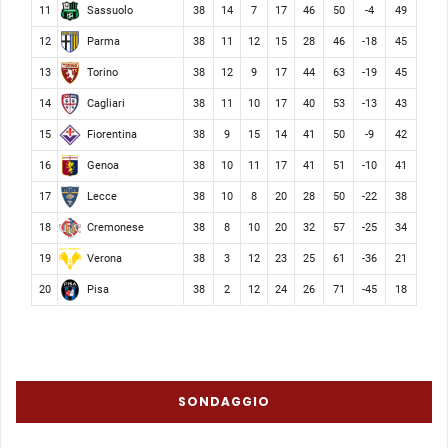
Sassuolo
11
38
14
7
17
46
50
-4
49
Parma
12
38
11
12
15
28
46
-18
45
Torino
13
38
12
9
17
44
63
-19
45
Cagliari
14
38
11
10
17
40
53
-13
43
Fiorentina
15
38
9
15
14
41
50
-9
42
Genoa
16
38
10
11
17
41
51
-10
41
Lecce
17
38
10
8
20
28
50
-22
38
Cremonese
18
38
8
10
20
32
57
-25
34
Verona
19
38
3
12
23
25
61
-36
21
Pisa
20
38
2
12
24
26
71
-45
18
SONDAGGIO