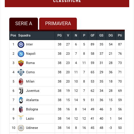
CLASSIFICHE
SERIE A
PRIMAVERA
Pos
Squadra
PG
V
N
P
GF
GS
DG
Pti
Inter
1
38
27
6
5
89
35
54
87
Napoli
2
38
23
7
8
58
37
21
76
Roma
3
38
23
4
11
59
31
28
73
Como
4
38
20
11
7
65
29
36
71
Milan
5
38
20
10
8
53
35
18
70
Juventus
6
38
19
12
7
62
34
28
69
Atalanta
7
38
15
14
9
51
36
15
59
Bologna
8
38
16
8
14
49
46
3
56
Lazio
9
38
14
12
12
41
40
1
54
Udinese
10
38
14
8
16
45
48
-3
50