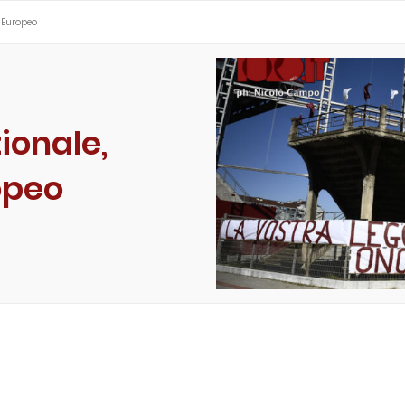
l’Europeo
ionale,
opeo