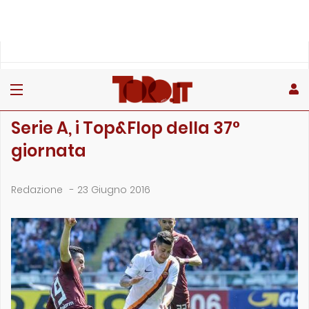
»
»
Home
Archivio
Serie A, i Top&Flop della 37° giornata
ARCHIVIO
Serie A, i Top&Flop della 37°
giornata
Redazione
-
23 Giugno 2016