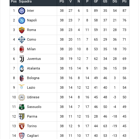
Pos
Squadra
PG
V
N
P
GF
GS
DG
Pti
Inter
1
38
27
6
5
89
35
54
87
Napoli
2
38
23
7
8
58
37
21
76
Roma
3
38
23
4
11
59
31
28
73
Como
4
38
20
11
7
65
29
36
71
Milan
5
38
20
10
8
53
35
18
70
Juventus
6
38
19
12
7
62
34
28
69
Atalanta
7
38
15
14
9
51
36
15
59
Bologna
8
38
16
8
14
49
46
3
56
Lazio
9
38
14
12
12
41
40
1
54
Udinese
10
38
14
8
16
45
48
-3
50
Sassuolo
11
38
14
7
17
46
50
-4
49
Parma
12
38
11
12
15
28
46
-18
45
Torino
13
38
12
9
17
44
63
-19
45
Cagliari
14
38
11
10
17
40
53
-13
43