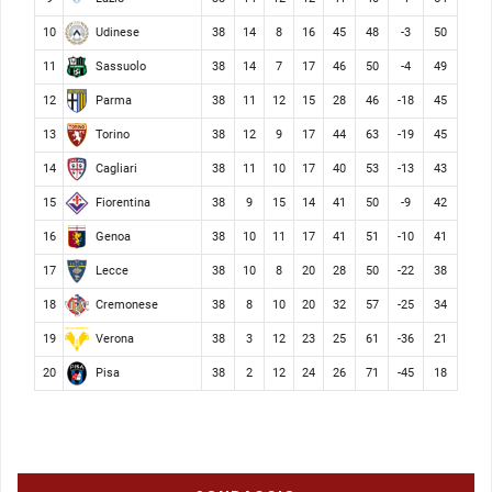
Udinese
10
38
14
8
16
45
48
-3
50
Sassuolo
11
38
14
7
17
46
50
-4
49
Parma
12
38
11
12
15
28
46
-18
45
Torino
13
38
12
9
17
44
63
-19
45
Cagliari
14
38
11
10
17
40
53
-13
43
Fiorentina
15
38
9
15
14
41
50
-9
42
Genoa
16
38
10
11
17
41
51
-10
41
Lecce
17
38
10
8
20
28
50
-22
38
Cremonese
18
38
8
10
20
32
57
-25
34
Verona
19
38
3
12
23
25
61
-36
21
Pisa
20
38
2
12
24
26
71
-45
18