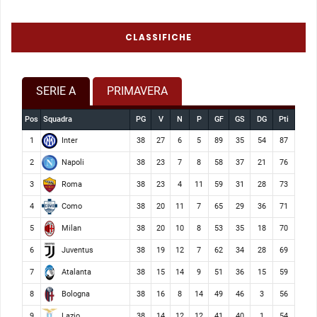
CLASSIFICHE
SERIE A
PRIMAVERA
Pos
Squadra
PG
V
N
P
GF
GS
DG
Pti
Inter
1
38
27
6
5
89
35
54
87
Napoli
2
38
23
7
8
58
37
21
76
Roma
3
38
23
4
11
59
31
28
73
Como
4
38
20
11
7
65
29
36
71
Milan
5
38
20
10
8
53
35
18
70
Juventus
6
38
19
12
7
62
34
28
69
Atalanta
7
38
15
14
9
51
36
15
59
Bologna
8
38
16
8
14
49
46
3
56
Lazio
9
38
14
12
12
41
40
1
54