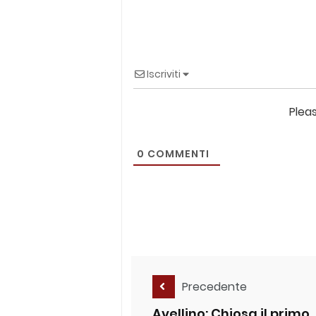
Iscriviti
Plea
0
COMMENTI
Precedente
Avellino: Chiosa il primo