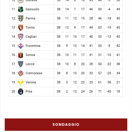
Udinese
10
38
14
8
16
45
48
-3
50
Sassuolo
11
38
14
7
17
46
50
-4
49
Parma
12
38
11
12
15
28
46
-18
45
Torino
13
38
12
9
17
44
63
-19
45
Cagliari
14
38
11
10
17
40
53
-13
43
Fiorentina
15
38
9
15
14
41
50
-9
42
Genoa
16
38
10
11
17
41
51
-10
41
Lecce
17
38
10
8
20
28
50
-22
38
Cremonese
18
38
8
10
20
32
57
-25
34
Verona
19
38
3
12
23
25
61
-36
21
Pisa
20
38
2
12
24
26
71
-45
18
SONDAGGIO