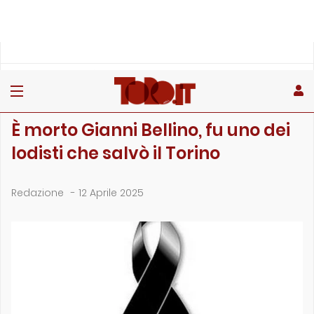
»
»
»
Home
Attualità
News
È morto Gianni Bellino, fu uno dei lodisti che salvò il To…
NEWS
È morto Gianni Bellino, fu uno dei
lodisti che salvò il Torino
Redazione
-
12 Aprile 2025