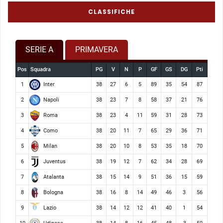
CLASSIFICHE
SERIE A
PRIMAVERA
Pos
Squadra
PG
V
N
P
GF
GS
DG
Pti
Inter
1
38
27
6
5
89
35
54
87
Napoli
2
38
23
7
8
58
37
21
76
Roma
3
38
23
4
11
59
31
28
73
Como
4
38
20
11
7
65
29
36
71
Milan
5
38
20
10
8
53
35
18
70
Juventus
6
38
19
12
7
62
34
28
69
Atalanta
7
38
15
14
9
51
36
15
59
Bologna
8
38
16
8
14
49
46
3
56
Lazio
9
38
14
12
12
41
40
1
54