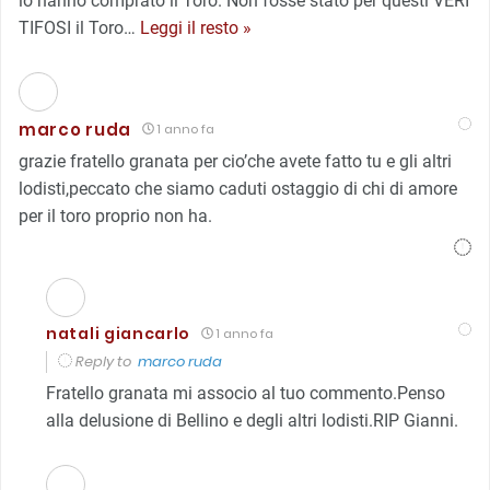
lo hanno comprato il Toro. Non fosse stato per questi VERI
TIFOSI il Toro
…
Leggi il resto »
marco ruda
1 anno fa
grazie fratello granata per cio’che avete fatto tu e gli altri
lodisti,peccato che siamo caduti ostaggio di chi di amore
per il toro proprio non ha.
natali giancarlo
1 anno fa
Reply to
marco ruda
Fratello granata mi associo al tuo commento.Penso
alla delusione di Bellino e degli altri lodisti.RIP Gianni.