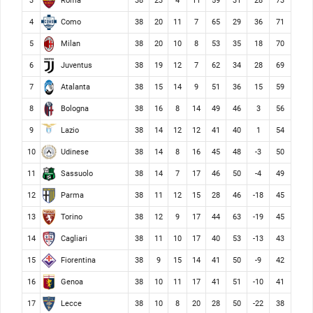
Roma
3
38
23
4
11
59
31
28
73
Como
4
38
20
11
7
65
29
36
71
Milan
5
38
20
10
8
53
35
18
70
Juventus
6
38
19
12
7
62
34
28
69
Atalanta
7
38
15
14
9
51
36
15
59
Bologna
8
38
16
8
14
49
46
3
56
Lazio
9
38
14
12
12
41
40
1
54
Udinese
10
38
14
8
16
45
48
-3
50
Sassuolo
11
38
14
7
17
46
50
-4
49
Parma
12
38
11
12
15
28
46
-18
45
Torino
13
38
12
9
17
44
63
-19
45
Cagliari
14
38
11
10
17
40
53
-13
43
Fiorentina
15
38
9
15
14
41
50
-9
42
Genoa
16
38
10
11
17
41
51
-10
41
Lecce
17
38
10
8
20
28
50
-22
38