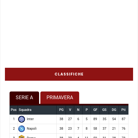
CLASSIFICHE
SERIE A
PRIMAVERA
Pos
Squadra
PG
V
N
P
GF
GS
DG
Pti
Inter
1
38
27
6
5
89
35
54
87
Napoli
2
38
23
7
8
58
37
21
76