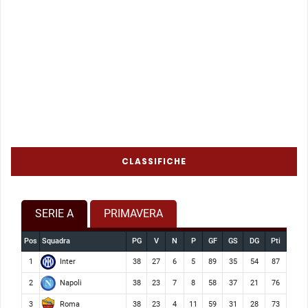
CLASSIFICHE
SERIE A
PRIMAVERA
Pos
Squadra
PG
V
N
P
GF
GS
DG
Pti
Inter
1
38
27
6
5
89
35
54
87
Napoli
2
38
23
7
8
58
37
21
76
Roma
3
38
23
4
11
59
31
28
73