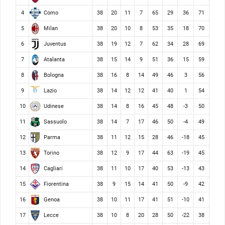
Como
4
38
20
11
7
65
29
36
71
Milan
5
38
20
10
8
53
35
18
70
Juventus
6
38
19
12
7
62
34
28
69
Atalanta
7
38
15
14
9
51
36
15
59
Bologna
8
38
16
8
14
49
46
3
56
Lazio
9
38
14
12
12
41
40
1
54
Udinese
10
38
14
8
16
45
48
-3
50
Sassuolo
11
38
14
7
17
46
50
-4
49
Parma
12
38
11
12
15
28
46
-18
45
Torino
13
38
12
9
17
44
63
-19
45
Cagliari
14
38
11
10
17
40
53
-13
43
Fiorentina
15
38
9
15
14
41
50
-9
42
Genoa
16
38
10
11
17
41
51
-10
41
Lecce
17
38
10
8
20
28
50
-22
38