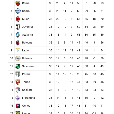
Roma
3
38
23
4
11
59
31
28
73
Como
4
38
20
11
7
65
29
36
71
Milan
5
38
20
10
8
53
35
18
70
Juventus
6
38
19
12
7
62
34
28
69
Atalanta
7
38
15
14
9
51
36
15
59
Bologna
8
38
16
8
14
49
46
3
56
Lazio
9
38
14
12
12
41
40
1
54
Udinese
10
38
14
8
16
45
48
-3
50
Sassuolo
11
38
14
7
17
46
50
-4
49
Parma
12
38
11
12
15
28
46
-18
45
Torino
13
38
12
9
17
44
63
-19
45
Cagliari
14
38
11
10
17
40
53
-13
43
Fiorentina
15
38
9
15
14
41
50
-9
42
Genoa
16
38
10
11
17
41
51
-10
41
Lecce
17
38
10
8
20
28
50
-22
38