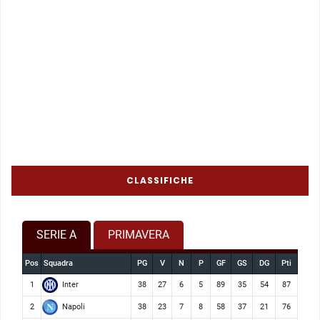
CLASSIFICHE
SERIE A
PRIMAVERA
Pos
Squadra
PG
V
N
P
GF
GS
DG
Pti
Inter
1
38
27
6
5
89
35
54
87
Napoli
2
38
23
7
8
58
37
21
76