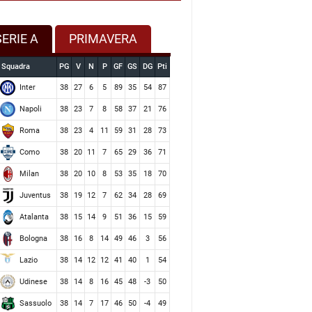
SERIE A
PRIMAVERA
Squadra
PG
V
N
P
GF
GS
DG
Pti
Inter
38
27
6
5
89
35
54
87
Napoli
38
23
7
8
58
37
21
76
Roma
38
23
4
11
59
31
28
73
Como
38
20
11
7
65
29
36
71
Milan
38
20
10
8
53
35
18
70
Juventus
38
19
12
7
62
34
28
69
Atalanta
38
15
14
9
51
36
15
59
Bologna
38
16
8
14
49
46
3
56
Lazio
38
14
12
12
41
40
1
54
Udinese
38
14
8
16
45
48
-3
50
Sassuolo
38
14
7
17
46
50
-4
49