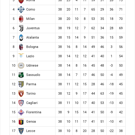
Roma
3
38
23
4
11
59
31
28
73
Como
4
38
20
11
7
65
29
36
71
Milan
5
38
20
10
8
53
35
18
70
Juventus
6
38
19
12
7
62
34
28
69
Atalanta
7
38
15
14
9
51
36
15
59
Bologna
8
38
16
8
14
49
46
3
56
Lazio
9
38
14
12
12
41
40
1
54
Udinese
10
38
14
8
16
45
48
-3
50
Sassuolo
11
38
14
7
17
46
50
-4
49
Parma
12
38
11
12
15
28
46
-18
45
Torino
13
38
12
9
17
44
63
-19
45
Cagliari
14
38
11
10
17
40
53
-13
43
Fiorentina
15
38
9
15
14
41
50
-9
42
Genoa
16
38
10
11
17
41
51
-10
41
Lecce
17
38
10
8
20
28
50
-22
38