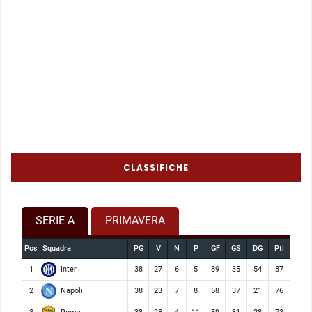
CLASSIFICHE
SERIE A
PRIMAVERA
Pos
Squadra
PG
V
N
P
GF
GS
DG
Pti
Inter
1
38
27
6
5
89
35
54
87
Napoli
2
38
23
7
8
58
37
21
76