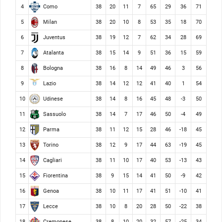
Como
4
38
20
11
7
65
29
36
71
Milan
5
38
20
10
8
53
35
18
70
Juventus
6
38
19
12
7
62
34
28
69
Atalanta
7
38
15
14
9
51
36
15
59
Bologna
8
38
16
8
14
49
46
3
56
Lazio
9
38
14
12
12
41
40
1
54
Udinese
10
38
14
8
16
45
48
-3
50
Sassuolo
11
38
14
7
17
46
50
-4
49
Parma
12
38
11
12
15
28
46
-18
45
Torino
13
38
12
9
17
44
63
-19
45
Cagliari
14
38
11
10
17
40
53
-13
43
Fiorentina
15
38
9
15
14
41
50
-9
42
Genoa
16
38
10
11
17
41
51
-10
41
Lecce
17
38
10
8
20
28
50
-22
38
Cremonese
18
38
8
10
20
32
57
-25
34