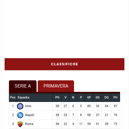
CLASSIFICHE
SERIE A
PRIMAVERA
Pos
Squadra
PG
V
N
P
GF
GS
DG
Pti
Inter
1
38
27
6
5
89
35
54
87
Napoli
2
38
23
7
8
58
37
21
76
Roma
3
38
23
4
11
59
31
28
73